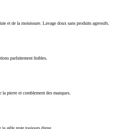
luie et de la moisissure. Lavage doux sans produits agressifs.
ions parfaitement lisibles.
e la pierre et comblement des manques.
 la stèle reste toujours digne.