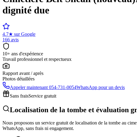
dignité due
4.7
★
sur Google
166 avis
10+ ans d'expérience
Travail professionnel et respectueux
Rapport avant / après
Photos détaillées
Appeler maintenant
054-731-0054
WhatsApp pour un devis
Sans frais
Service gratuit
Localisation de la tombe et évaluation g
Nous proposons un service gratuit de localisation de la tombe au cimeti
WhatsApp, sans frais ni engagement.