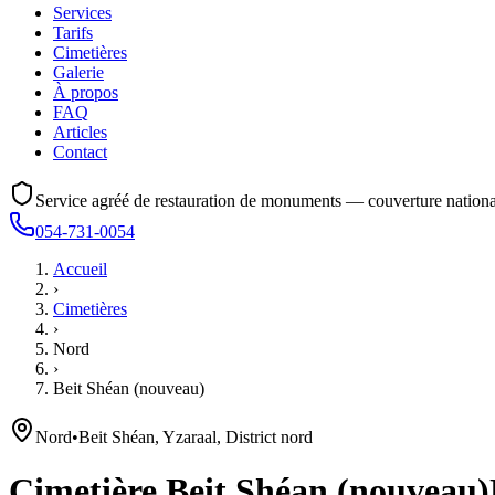
Services
Tarifs
Cimetières
Galerie
À propos
FAQ
Articles
Contact
Service agréé de restauration de monuments — couverture nationa
054-731-0054
Accueil
›
Cimetières
›
Nord
›
Beit Shéan (nouveau)
Nord
•
Beit Shéan, Yzaraal, District nord
Cimetière
Beit Shéan (nouveau)