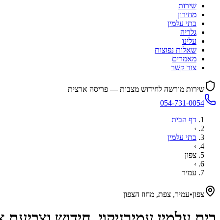
שירות
מחירון
בתי עלמין
גלריה
עלינו
שאלות נפוצות
מאמרים
צור קשר
שירות מורשה לחידוש מצבות — פריסה ארצית
054-731-0054
דף הבית
›
בתי עלמין
›
צפון
›
עמיר
צפון
•
עמיר, צפת, מחוז הצפון
בית עלמין
עמיר
ניקוי, חידוש וצביעת 