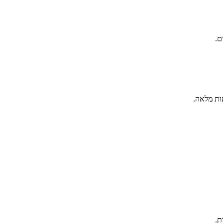
ם.
ות מלאה.
ת.