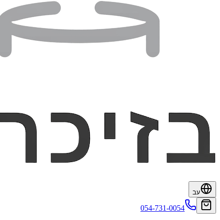
עב
054-731-0054