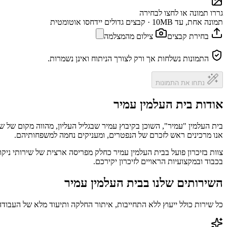
גררו תמונה או לחצו לבחירה
תמונה אחת, עד 10MB · קבצים גדולים יידחסו אוטומטית
בחירת קבצים
צילום מהמצלמה
התמונות נשלחות אך ורק לצורך הניתוח ואינן נשמרות.
נתחו את התמונות
אודות בית העלמין עמיר
בית העלמין "עמיר", השוכן בקיבוץ עמיר שבגליל העליון, מהווה מקום של שק
אנו מרכינים ראש לזכרם של הנפטרים, ומעניקים נחמה למשפחותיהם.
צוות בזיכרון פועל בבית העלמין עמיר כחלק מפריסה ארצית של שירותי ניק
בכבוד ובמקצועיות הראויים לזיכרון יקירכם.
השירותים שלנו בבית העלמין עמיר
כל שירות כולל ייעוץ ללא התחייבות, איתור החלקה ותיעוד מלא של העבודה