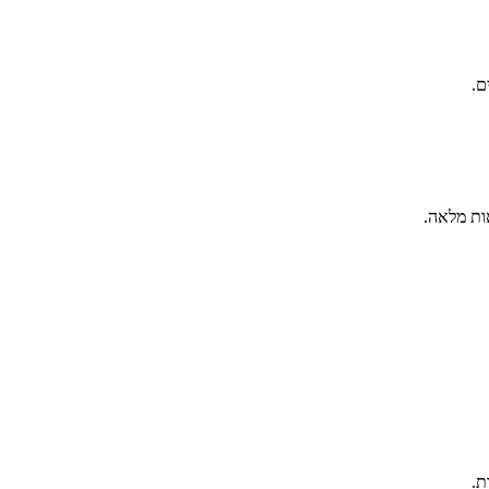
ם.
ות מלאה.
ת.