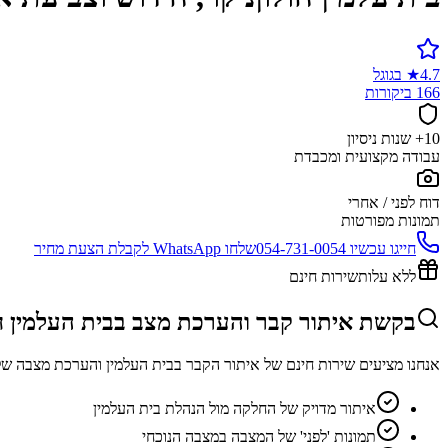
4.7
★
בגוגל
166 ביקורות
10+ שנות ניסיון
עבודה מקצועית ומכבדת
דוח לפני / אחרי
תמונות מפורטות
חייגו עכשיו
054-731-0054
שלחו WhatsApp לקבלת הצעת מחיר
ללא עלות
שירות חינם
בקשת איתור קבר והערכת מצב בבית העלמין חו
אנחנו מציעים שירות חינם של איתור הקבר בבית העלמין והערכת מצבה של
איתור מדויק של החלקה מול הנהלת בית העלמין
תמונות 'לפני' של המצבה במצבה הנוכחי