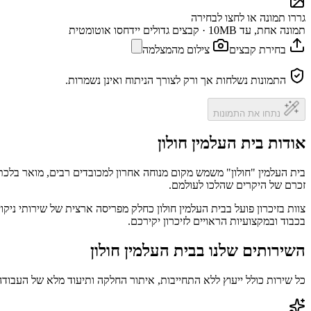
גררו תמונה או לחצו לבחירה
תמונה אחת, עד 10MB · קבצים גדולים יידחסו אוטומטית
בחירת קבצים
צילום מהמצלמה
התמונות נשלחות אך ורק לצורך הניתוח ואינן נשמרות.
נתחו את התמונות
אודות בית העלמין חולון
בית העלמין "חולון" משמש מקום מנוחה אחרון למכובדים רבים, מואר בלכתו
זכרם של היקרים שהלכו לעולמם.
צוות בזיכרון פועל בבית העלמין חולון כחלק מפריסה ארצית של שירותי ני
בכבוד ובמקצועיות הראויים לזיכרון יקירכם.
השירותים שלנו בבית העלמין חולון
כל שירות כולל ייעוץ ללא התחייבות, איתור החלקה ותיעוד מלא של העבודה