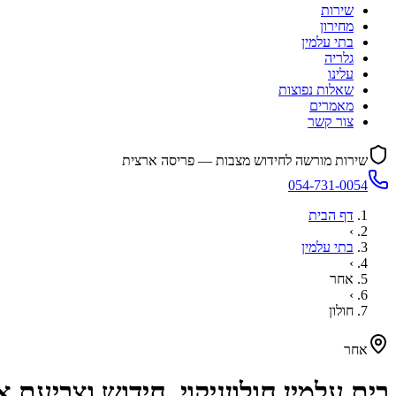
שירות
מחירון
בתי עלמין
גלריה
עלינו
שאלות נפוצות
מאמרים
צור קשר
שירות מורשה לחידוש מצבות — פריסה ארצית
054-731-0054
דף הבית
›
בתי עלמין
›
אחר
›
חולון
אחר
בית עלמין
חולון
ניקוי, חידוש וצביעת 