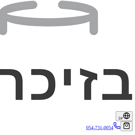
עב
054-731-0054