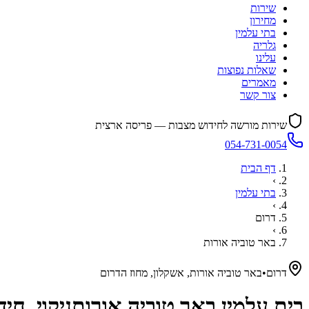
שירות
מחירון
בתי עלמין
גלריה
עלינו
שאלות נפוצות
מאמרים
צור קשר
שירות מורשה לחידוש מצבות — פריסה ארצית
054-731-0054
דף הבית
›
בתי עלמין
›
דרום
›
באר טוביה אורות
דרום
•
באר טוביה אורות, אשקלון, מחוז הדרום
בית עלמין
באר טוביה אורות
ניקוי, ח