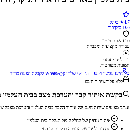
4.7
★
בגוגל
166 ביקורות
10+ שנות ניסיון
עבודה מקצועית ומכבדת
דוח לפני / אחרי
תמונות מפורטות
חייגו עכשיו
054-731-0054
שלחו WhatsApp לקבלת הצעת מחיר
ללא עלות
שירות חינם
בקשת איתור קבר והערכת מצב בבית העלמין ב
אנחנו מציעים שירות חינם של איתור הקבר בבית העלמין והערכת מצבה של
איתור מדויק של החלקה מול הנהלת בית העלמין
תמונות 'לפני' של המצבה במצבה הנוכחי