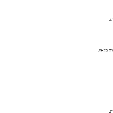
ם.
ות מלאה.
ת.