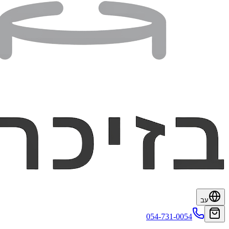
עב
054-731-0054