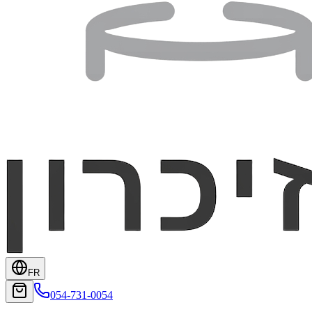
FR
054-731-0054