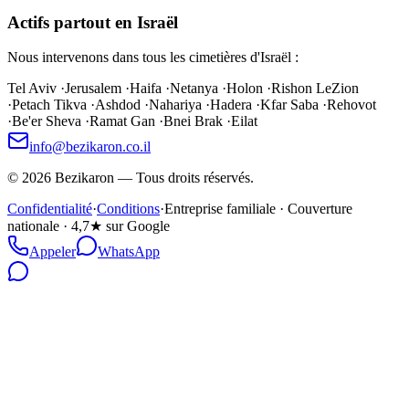
Actifs partout en Israël
Nous intervenons dans tous les cimetières d'Israël :
Tel Aviv
·
Jerusalem
·
Haifa
·
Netanya
·
Holon
·
Rishon LeZion
·
Petach Tikva
·
Ashdod
·
Nahariya
·
Hadera
·
Kfar Saba
·
Rehovot
·
Be'er Sheva
·
Ramat Gan
·
Bnei Brak
·
Eilat
info@bezikaron.co.il
©
2026
Bezikaron
—
Tous droits réservés.
Confidentialité
·
Conditions
·
Entreprise familiale · Couverture
nationale · 4,7★ sur Google
Appeler
WhatsApp