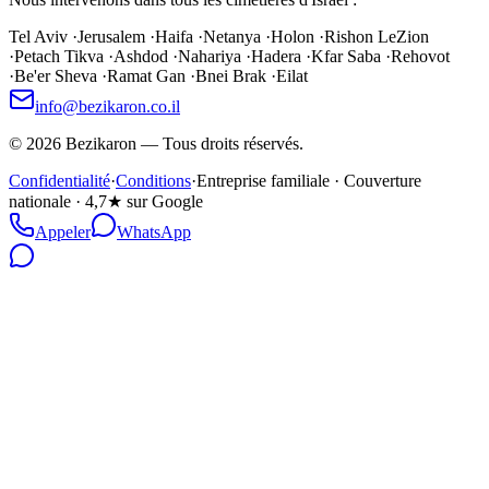
Tel Aviv
·
Jerusalem
·
Haifa
·
Netanya
·
Holon
·
Rishon LeZion
·
Petach Tikva
·
Ashdod
·
Nahariya
·
Hadera
·
Kfar Saba
·
Rehovot
·
Be'er Sheva
·
Ramat Gan
·
Bnei Brak
·
Eilat
info@bezikaron.co.il
©
2026
Bezikaron
—
Tous droits réservés.
Confidentialité
·
Conditions
·
Entreprise familiale · Couverture
nationale · 4,7★ sur Google
Appeler
WhatsApp