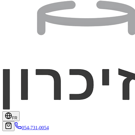
FR
054-731-0054