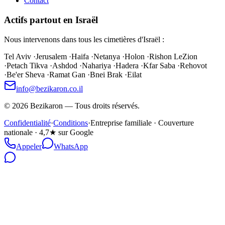
Contact
Actifs partout en Israël
Nous intervenons dans tous les cimetières d'Israël :
Tel Aviv
·
Jerusalem
·
Haifa
·
Netanya
·
Holon
·
Rishon LeZion
·
Petach Tikva
·
Ashdod
·
Nahariya
·
Hadera
·
Kfar Saba
·
Rehovot
·
Be'er Sheva
·
Ramat Gan
·
Bnei Brak
·
Eilat
info@bezikaron.co.il
©
2026
Bezikaron
—
Tous droits réservés.
Confidentialité
·
Conditions
·
Entreprise familiale · Couverture
nationale · 4,7★ sur Google
Appeler
WhatsApp