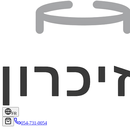
FR
054-731-0054