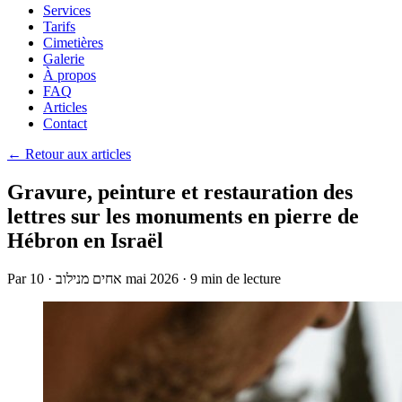
Services
Tarifs
Cimetières
Galerie
À propos
FAQ
Articles
Contact
← Retour aux articles
Gravure, peinture et restauration des
lettres sur les monuments en pierre de
Hébron en Israël
Par
·
אחים מנילוב
10 mai 2026
·
9 min de lecture