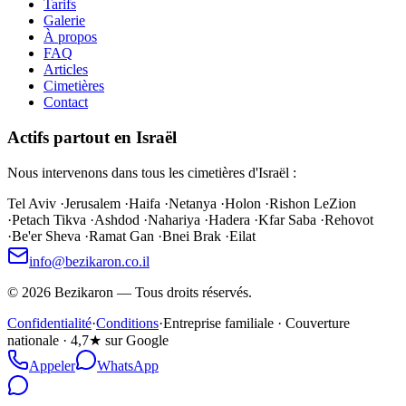
Tarifs
Galerie
À propos
FAQ
Articles
Cimetières
Contact
Actifs partout en Israël
Nous intervenons dans tous les cimetières d'Israël :
Tel Aviv
·
Jerusalem
·
Haifa
·
Netanya
·
Holon
·
Rishon LeZion
·
Petach Tikva
·
Ashdod
·
Nahariya
·
Hadera
·
Kfar Saba
·
Rehovot
·
Be'er Sheva
·
Ramat Gan
·
Bnei Brak
·
Eilat
info@bezikaron.co.il
©
2026
Bezikaron
—
Tous droits réservés.
Confidentialité
·
Conditions
·
Entreprise familiale · Couverture
nationale · 4,7★ sur Google
Appeler
WhatsApp