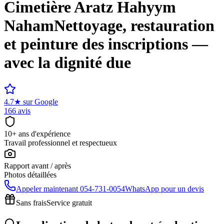
Cimetière
Aratz Hahyym
Naham
Nettoyage, restauration
et peinture des inscriptions —
avec la dignité due
4.7
★
sur Google
166 avis
10+ ans d'expérience
Travail professionnel et respectueux
Rapport avant / après
Photos détaillées
Appeler maintenant
054-731-0054
WhatsApp pour un devis
Sans frais
Service gratuit