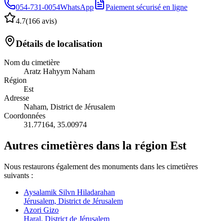
054-731-0054
WhatsApp
Paiement sécurisé en ligne
4.7
(
166 avis
)
Détails de localisation
Nom du cimetière
Aratz Hahyym Naham
Région
Est
Adresse
Naham, District de Jérusalem
Coordonnées
31.77164
,
35.00974
Autres cimetières dans la région Est
Nous restaurons également des monuments dans les cimetières
suivants :
Aysalamik Silvn Hiladarahan
Jérusalem, District de Jérusalem
Azori Gizo
Haral, District de Jérusalem