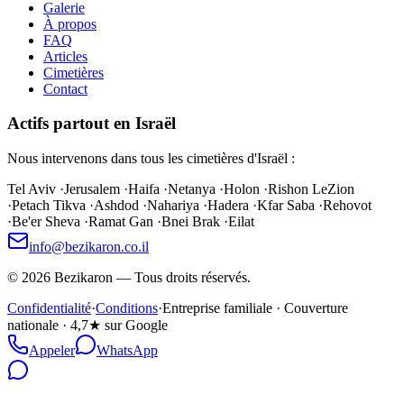
Galerie
À propos
FAQ
Articles
Cimetières
Contact
Actifs partout en Israël
Nous intervenons dans tous les cimetières d'Israël :
Tel Aviv
·
Jerusalem
·
Haifa
·
Netanya
·
Holon
·
Rishon LeZion
·
Petach Tikva
·
Ashdod
·
Nahariya
·
Hadera
·
Kfar Saba
·
Rehovot
·
Be'er Sheva
·
Ramat Gan
·
Bnei Brak
·
Eilat
info@bezikaron.co.il
©
2026
Bezikaron
—
Tous droits réservés.
Confidentialité
·
Conditions
·
Entreprise familiale · Couverture
nationale · 4,7★ sur Google
Appeler
WhatsApp