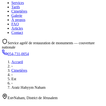
Services
Tarifs
Cimetières
Galerie
À propos
FAQ
Articles
Contact
Service agréé de restauration de monuments — couverture
nationale
054-731-0054
Accueil
›
Cimetières
›
Est
›
Aratz Hahyym Naham
Est
•
Naham, District de Jérusalem