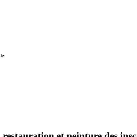
le
 restauration et peinture des ins