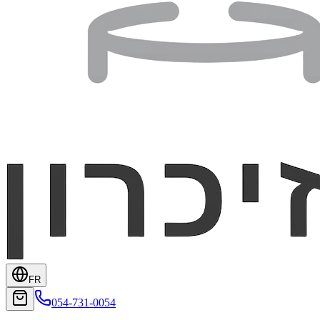
FR
054-731-0054