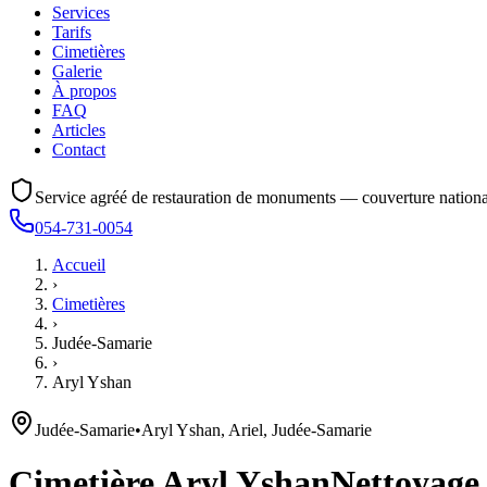
Services
Tarifs
Cimetières
Galerie
À propos
FAQ
Articles
Contact
Service agréé de restauration de monuments — couverture nationa
054-731-0054
Accueil
›
Cimetières
›
Judée-Samarie
›
Aryl Yshan
Judée-Samarie
•
Aryl Yshan, Ariel, Judée-Samarie
Cimetière
Aryl Yshan
Nettoyage,