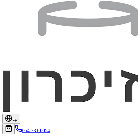
FR
054-731-0054