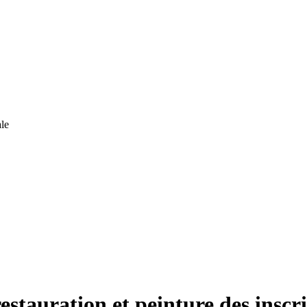
le
estauration et peinture des inscr