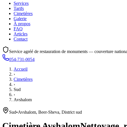
Services
Tarifs
Cimetières
Galerie
À propos
FAQ
Articles
Contact
Service agréé de restauration de monuments — couverture nationa
054-731-0054
Accueil
›
Cimetières
›
Sud
›
Avshalom
Sud
•
Avshalom, Beer-Sheva, District sud
Cimetière
Avshalom
Nettoyage, r