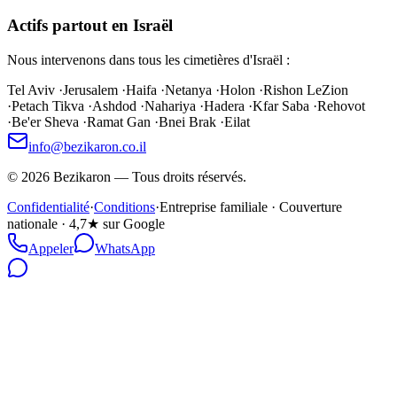
Actifs partout en Israël
Nous intervenons dans tous les cimetières d'Israël :
Tel Aviv
·
Jerusalem
·
Haifa
·
Netanya
·
Holon
·
Rishon LeZion
·
Petach Tikva
·
Ashdod
·
Nahariya
·
Hadera
·
Kfar Saba
·
Rehovot
·
Be'er Sheva
·
Ramat Gan
·
Bnei Brak
·
Eilat
info@bezikaron.co.il
©
2026
Bezikaron
—
Tous droits réservés.
Confidentialité
·
Conditions
·
Entreprise familiale · Couverture
nationale · 4,7★ sur Google
Appeler
WhatsApp