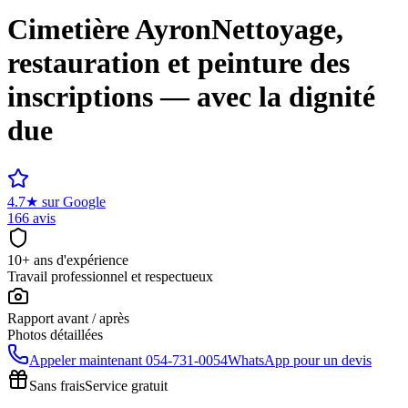
Cimetière
Ayron
Nettoyage,
restauration et peinture des
inscriptions — avec la dignité
due
4.7
★
sur Google
166 avis
10+ ans d'expérience
Travail professionnel et respectueux
Rapport avant / après
Photos détaillées
Appeler maintenant
054-731-0054
WhatsApp pour un devis
Sans frais
Service gratuit