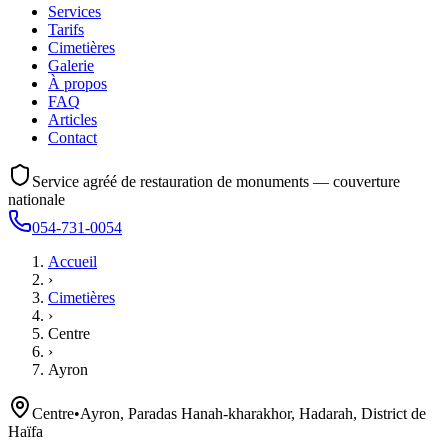
Services
Tarifs
Cimetières
Galerie
À propos
FAQ
Articles
Contact
Service agréé de restauration de monuments — couverture
nationale
054-731-0054
Accueil
›
Cimetières
›
Centre
›
Ayron
Centre
•
Ayron, Paradas Hanah-kharakhor, Hadarah, District de
Haïfa