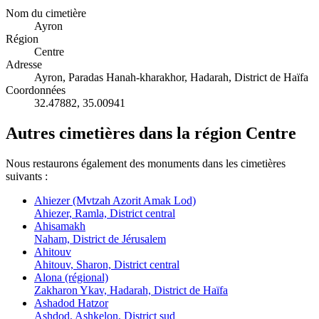
Nom du cimetière
Ayron
Région
Centre
Adresse
Ayron, Paradas Hanah-kharakhor, Hadarah, District de Haïfa
Coordonnées
32.47882
,
35.00941
Autres cimetières dans la région Centre
Nous restaurons également des monuments dans les cimetières
suivants :
Ahiezer (Mvtzah Azorit Amak Lod)
Ahiezer, Ramla, District central
Ahisamakh
Naham, District de Jérusalem
Ahitouv
Ahitouv, Sharon, District central
Alona (régional)
Zakharon Ykav, Hadarah, District de Haïfa
Ashadod Hatzor
Ashdod, Ashkelon, District sud