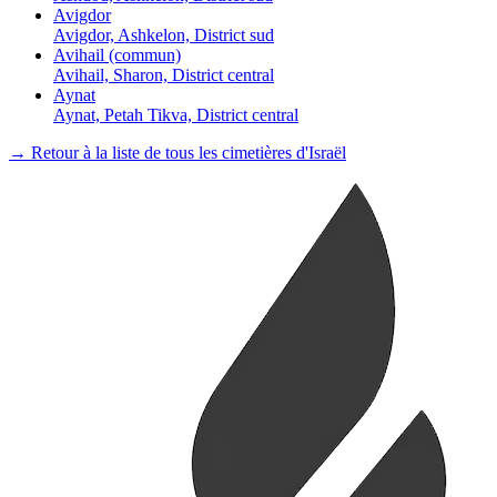
Avigdor
Avigdor, Ashkelon, District sud
Avihail (commun)
Avihail, Sharon, District central
Aynat
Aynat, Petah Tikva, District central
→ Retour à la liste de tous les cimetières d'Israël