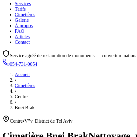
Services
Tarifs
Cimetières
Galerie
À propos
FAQ
Articles
Contact
Service agréé de restauration de monuments — couverture nationa
054-731-0054
Accueil
›
Cimetières
›
Centre
›
Bnei Brak
Centre
•
V"v, District de Tel Aviv
Cimetière
Bnei Brak
Nettoyage, 