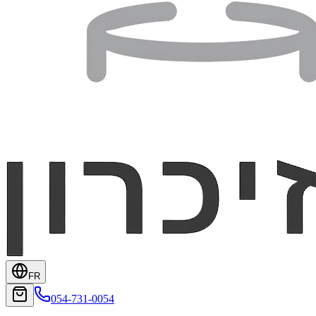
FR
054-731-0054