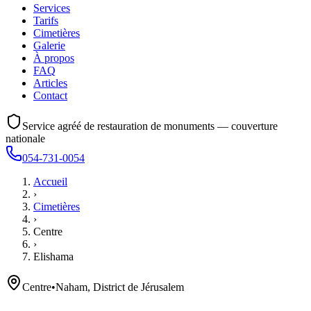
Services
Tarifs
Cimetières
Galerie
À propos
FAQ
Articles
Contact
Service agréé de restauration de monuments — couverture
nationale
054-731-0054
Accueil
›
Cimetières
›
Centre
›
Elishama
Centre
•
Naham, District de Jérusalem