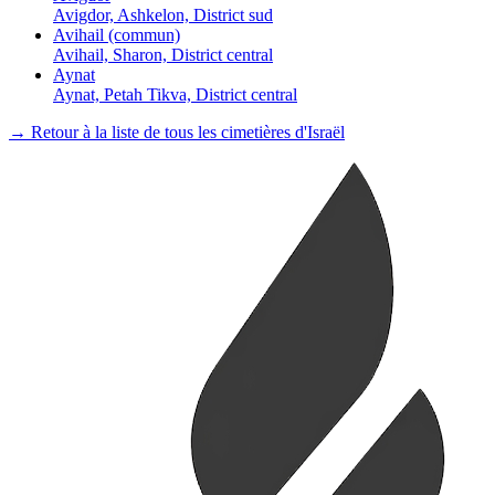
Avigdor, Ashkelon, District sud
Avihail (commun)
Avihail, Sharon, District central
Aynat
Aynat, Petah Tikva, District central
→ Retour à la liste de tous les cimetières d'Israël