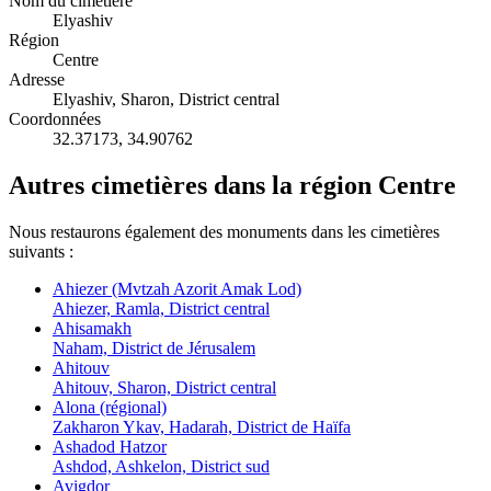
Nom du cimetière
Elyashiv
Région
Centre
Adresse
Elyashiv, Sharon, District central
Coordonnées
32.37173
,
34.90762
Autres cimetières dans la région Centre
Nous restaurons également des monuments dans les cimetières
suivants :
Ahiezer (Mvtzah Azorit Amak Lod)
Ahiezer, Ramla, District central
Ahisamakh
Naham, District de Jérusalem
Ahitouv
Ahitouv, Sharon, District central
Alona (régional)
Zakharon Ykav, Hadarah, District de Haïfa
Ashadod Hatzor
Ashdod, Ashkelon, District sud
Avigdor