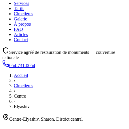
Services
Tarifs
Cimetières
Galerie
À propos
FAQ
Articles
Contact
Service agréé de restauration de monuments — couverture
nationale
054-731-0054
Accueil
›
Cimetières
›
Centre
›
Elyashiv
Centre
•
Elyashiv, Sharon, District central