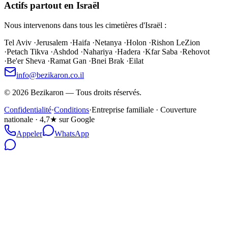
Actifs partout en Israël
Nous intervenons dans tous les cimetières d'Israël :
Tel Aviv
·
Jerusalem
·
Haifa
·
Netanya
·
Holon
·
Rishon LeZion
·
Petach Tikva
·
Ashdod
·
Nahariya
·
Hadera
·
Kfar Saba
·
Rehovot
·
Be'er Sheva
·
Ramat Gan
·
Bnei Brak
·
Eilat
info@bezikaron.co.il
©
2026
Bezikaron
—
Tous droits réservés.
Confidentialité
·
Conditions
·
Entreprise familiale · Couverture
nationale · 4,7★ sur Google
Appeler
WhatsApp