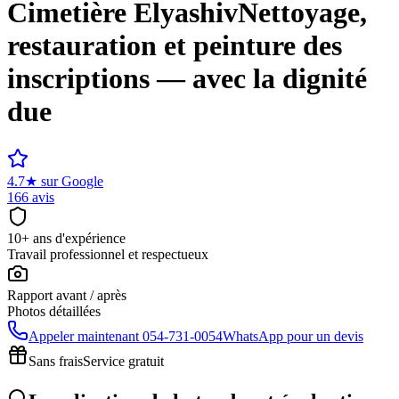
Cimetière
Elyashiv
Nettoyage,
restauration et peinture des
inscriptions — avec la dignité
due
4.7
★
sur Google
166 avis
10+ ans d'expérience
Travail professionnel et respectueux
Rapport avant / après
Photos détaillées
Appeler maintenant
054-731-0054
WhatsApp pour un devis
Sans frais
Service gratuit