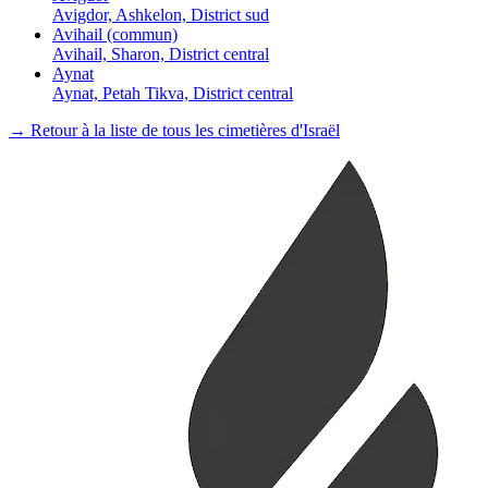
Avigdor, Ashkelon, District sud
Avihail (commun)
Avihail, Sharon, District central
Aynat
Aynat, Petah Tikva, District central
→ Retour à la liste de tous les cimetières d'Israël