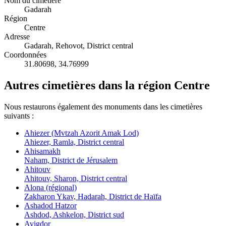
Nom du cimetière
Gadarah
Région
Centre
Adresse
Gadarah, Rehovot, District central
Coordonnées
31.80698
,
34.76999
Autres cimetières dans la région Centre
Nous restaurons également des monuments dans les cimetières
suivants :
Ahiezer (Mvtzah Azorit Amak Lod)
Ahiezer, Ramla, District central
Ahisamakh
Naham, District de Jérusalem
Ahitouv
Ahitouv, Sharon, District central
Alona (régional)
Zakharon Ykav, Hadarah, District de Haïfa
Ashadod Hatzor
Ashdod, Ashkelon, District sud
Avigdor