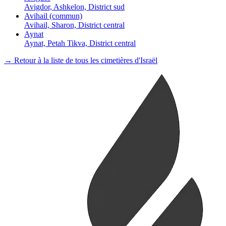
Avigdor, Ashkelon, District sud
Avihail (commun)
Avihail, Sharon, District central
Aynat
Aynat, Petah Tikva, District central
→ Retour à la liste de tous les cimetières d'Israël