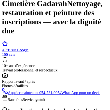
Cimetière
Gadarah
Nettoyage,
restauration et peinture des
inscriptions — avec la dignité
due
4.7
★
sur Google
166 avis
10+ ans d'expérience
Travail professionnel et respectueux
Rapport avant / après
Photos détaillées
Appeler maintenant
054-731-0054
WhatsApp pour un devis
Sans frais
Service gratuit