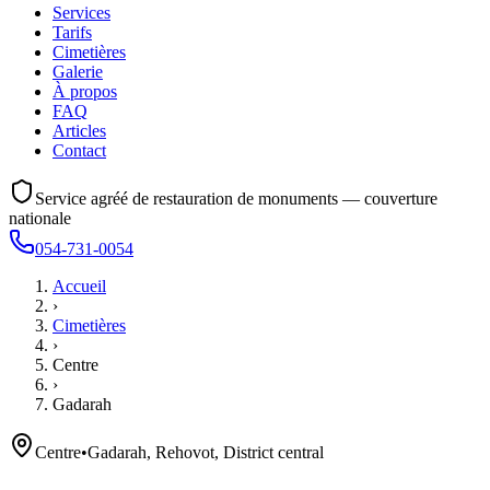
Services
Tarifs
Cimetières
Galerie
À propos
FAQ
Articles
Contact
Service agréé de restauration de monuments — couverture
nationale
054-731-0054
Accueil
›
Cimetières
›
Centre
›
Gadarah
Centre
•
Gadarah, Rehovot, District central