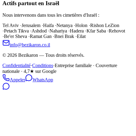
Actifs partout en Israël
Nous intervenons dans tous les cimetières d'Israël :
Tel Aviv
·
Jerusalem
·
Haifa
·
Netanya
·
Holon
·
Rishon LeZion
·
Petach Tikva
·
Ashdod
·
Nahariya
·
Hadera
·
Kfar Saba
·
Rehovot
·
Be'er Sheva
·
Ramat Gan
·
Bnei Brak
·
Eilat
info@bezikaron.co.il
©
2026
Bezikaron
—
Tous droits réservés.
Confidentialité
·
Conditions
·
Entreprise familiale · Couverture
nationale · 4,7★ sur Google
Appeler
WhatsApp