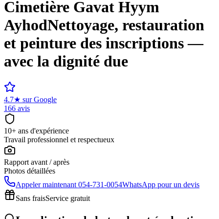
Cimetière
Gavat Hyym
Ayhod
Nettoyage, restauration
et peinture des inscriptions —
avec la dignité due
4.7
★
sur Google
166 avis
10+ ans d'expérience
Travail professionnel et respectueux
Rapport avant / après
Photos détaillées
Appeler maintenant
054-731-0054
WhatsApp pour un devis
Sans frais
Service gratuit