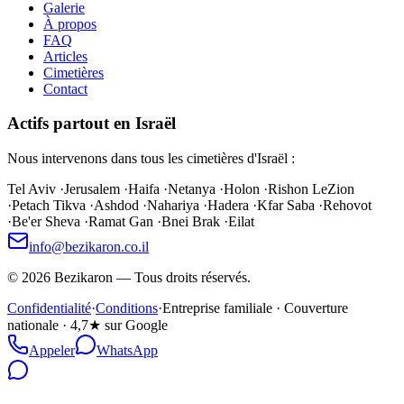
Galerie
À propos
FAQ
Articles
Cimetières
Contact
Actifs partout en Israël
Nous intervenons dans tous les cimetières d'Israël :
Tel Aviv
·
Jerusalem
·
Haifa
·
Netanya
·
Holon
·
Rishon LeZion
·
Petach Tikva
·
Ashdod
·
Nahariya
·
Hadera
·
Kfar Saba
·
Rehovot
·
Be'er Sheva
·
Ramat Gan
·
Bnei Brak
·
Eilat
info@bezikaron.co.il
©
2026
Bezikaron
—
Tous droits réservés.
Confidentialité
·
Conditions
·
Entreprise familiale · Couverture
nationale · 4,7★ sur Google
Appeler
WhatsApp