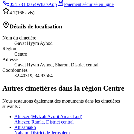
054-731-0054
WhatsApp
Paiement sécurisé en ligne
4.7
(
166 avis
)
Détails de localisation
Nom du cimetière
Gavat Hyym Ayhod
Région
Centre
Adresse
Gavat Hyym Ayhod, Sharon, District central
Coordonnées
32.40319
,
34.93564
Autres cimetières dans la région Centre
Nous restaurons également des monuments dans les cimetières
suivants :
Ahiezer (Mvtzah Azorit Amak Lod)
Ahiezer, Ramla, District central
Ahisamakh
Naham, District de Jérusalem