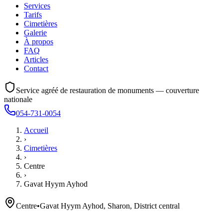
Services
Tarifs
Cimetières
Galerie
À propos
FAQ
Articles
Contact
Service agréé de restauration de monuments — couverture
nationale
054-731-0054
Accueil
›
Cimetières
›
Centre
›
Gavat Hyym Ayhod
Centre
•
Gavat Hyym Ayhod, Sharon, District central