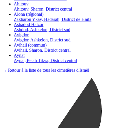
Ahitouv
Ahitouv, Sharon, District central
Alona (régional)
Zakharon Ykav, Hadarah, District de Haïfa
Ashadod Hatzor
Ashdod, Ashkelon, District sud
Avigdor
Avigdor, Ashkelon, District sud
Avihail (commun)
Avihail, Sharon, District central
Aynat
Aynat, Petah Tikva, District central
→ Retour à la liste de tous les cimetières d'Israël