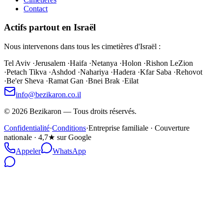
Contact
Actifs partout en Israël
Nous intervenons dans tous les cimetières d'Israël :
Tel Aviv
·
Jerusalem
·
Haifa
·
Netanya
·
Holon
·
Rishon LeZion
·
Petach Tikva
·
Ashdod
·
Nahariya
·
Hadera
·
Kfar Saba
·
Rehovot
·
Be'er Sheva
·
Ramat Gan
·
Bnei Brak
·
Eilat
info@bezikaron.co.il
©
2026
Bezikaron
—
Tous droits réservés.
Confidentialité
·
Conditions
·
Entreprise familiale · Couverture
nationale · 4,7★ sur Google
Appeler
WhatsApp