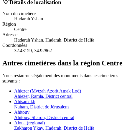
Détails de localisation
Nom du cimetière
Hadarah Yshan
Région
Centre
Adresse
Hadarah Yshan, Hadarah, District de Haïfa
Coordonnées
32.43159
,
34.92862
Autres cimetières dans la région Centre
Nous restaurons également des monuments dans les cimetières
suivants :
Ahiezer (Mvtzah Azorit Amak Lod)
Ahiezer, Ramla, District central
Ahisamakh
Naham, District de Jérusalem
Ahitouv
Ahitouv, Sharon, District central
Alona (régional)
Zakharon Ykav, Hadarah, District de Haïfa