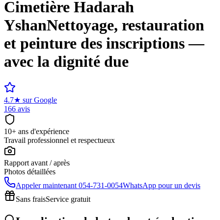
Cimetière
Hadarah
Yshan
Nettoyage, restauration
et peinture des inscriptions —
avec la dignité due
4.7
★
sur Google
166 avis
10+ ans d'expérience
Travail professionnel et respectueux
Rapport avant / après
Photos détaillées
Appeler maintenant
054-731-0054
WhatsApp pour un devis
Sans frais
Service gratuit