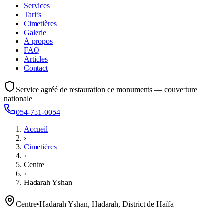
Services
Tarifs
Cimetières
Galerie
À propos
FAQ
Articles
Contact
Service agréé de restauration de monuments — couverture
nationale
054-731-0054
Accueil
›
Cimetières
›
Centre
›
Hadarah Yshan
Centre
•
Hadarah Yshan, Hadarah, District de Haïfa