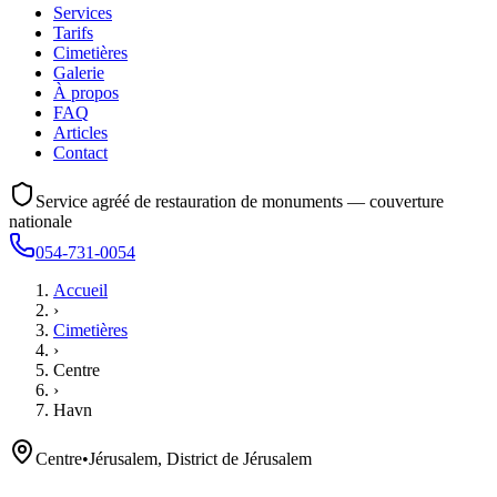
Services
Tarifs
Cimetières
Galerie
À propos
FAQ
Articles
Contact
Service agréé de restauration de monuments — couverture
nationale
054-731-0054
Accueil
›
Cimetières
›
Centre
›
Havn
Centre
•
Jérusalem, District de Jérusalem