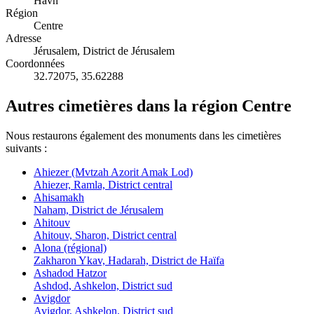
Havn
Région
Centre
Adresse
Jérusalem, District de Jérusalem
Coordonnées
32.72075
,
35.62288
Autres cimetières dans la région Centre
Nous restaurons également des monuments dans les cimetières
suivants :
Ahiezer (Mvtzah Azorit Amak Lod)
Ahiezer, Ramla, District central
Ahisamakh
Naham, District de Jérusalem
Ahitouv
Ahitouv, Sharon, District central
Alona (régional)
Zakharon Ykav, Hadarah, District de Haïfa
Ashadod Hatzor
Ashdod, Ashkelon, District sud
Avigdor
Avigdor, Ashkelon, District sud