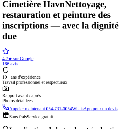
Cimetière
Havn
Nettoyage,
restauration et peinture des
inscriptions — avec la dignité
due
4.7
★
sur Google
166 avis
10+ ans d'expérience
Travail professionnel et respectueux
Rapport avant / après
Photos détaillées
Appeler maintenant
054-731-0054
WhatsApp pour un devis
Sans frais
Service gratuit