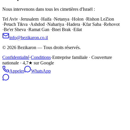
Nous intervenons dans tous les cimetières d'Israël :
Tel Aviv
·
Jerusalem
·
Haifa
·
Netanya
·
Holon
·
Rishon LeZion
·
Petach Tikva
·
Ashdod
·
Nahariya
·
Hadera
·
Kfar Saba
·
Rehovot
·
Be'er Sheva
·
Ramat Gan
·
Bnei Brak
·
Eilat
info@bezikaron.co.il
©
2026
Bezikaron
—
Tous droits réservés.
Confidentialité
·
Conditions
·
Entreprise familiale · Couverture
nationale · 4,7★ sur Google
Appeler
WhatsApp