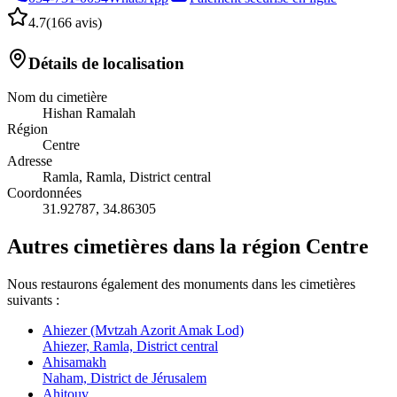
4.7
(
166 avis
)
Détails de localisation
Nom du cimetière
Hishan Ramalah
Région
Centre
Adresse
Ramla, Ramla, District central
Coordonnées
31.92787
,
34.86305
Autres cimetières dans la région Centre
Nous restaurons également des monuments dans les cimetières
suivants :
Ahiezer (Mvtzah Azorit Amak Lod)
Ahiezer, Ramla, District central
Ahisamakh
Naham, District de Jérusalem
Ahitouv