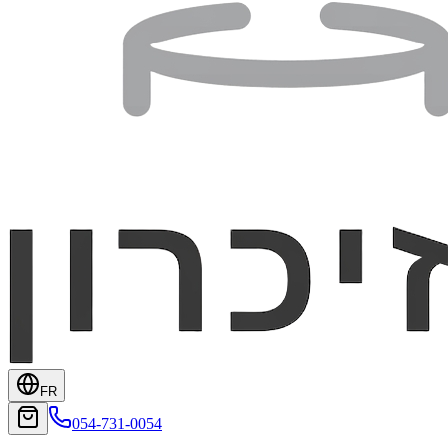
FR
054-731-0054