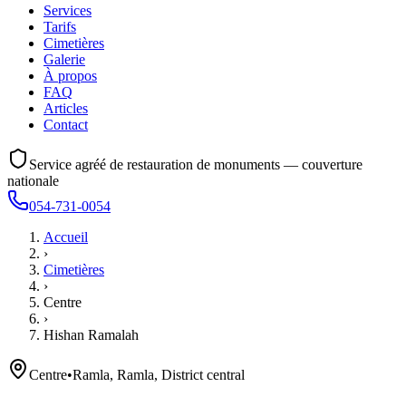
Services
Tarifs
Cimetières
Galerie
À propos
FAQ
Articles
Contact
Service agréé de restauration de monuments — couverture
nationale
054-731-0054
Accueil
›
Cimetières
›
Centre
›
Hishan Ramalah
Centre
•
Ramla, Ramla, District central