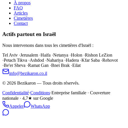
À propos
FAQ
Articles
Cimetières
Contact
Actifs partout en Israël
Nous intervenons dans tous les cimetières d'Israël :
Tel Aviv
·
Jerusalem
·
Haifa
·
Netanya
·
Holon
·
Rishon LeZion
·
Petach Tikva
·
Ashdod
·
Nahariya
·
Hadera
·
Kfar Saba
·
Rehovot
·
Be'er Sheva
·
Ramat Gan
·
Bnei Brak
·
Eilat
info@bezikaron.co.il
©
2026
Bezikaron
—
Tous droits réservés.
Confidentialité
·
Conditions
·
Entreprise familiale · Couverture
nationale · 4,7★ sur Google
Appeler
WhatsApp