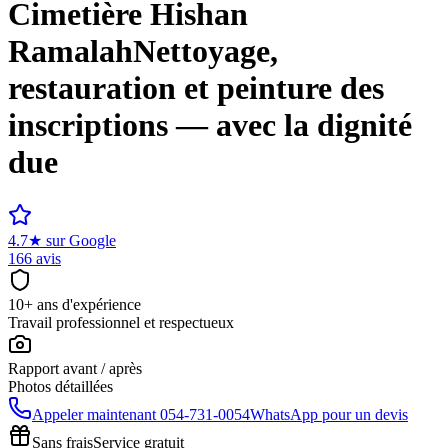
Cimetière
Hishan
Ramalah
Nettoyage,
restauration et peinture des
inscriptions — avec la dignité
due
4.7
★
sur Google
166 avis
10+ ans d'expérience
Travail professionnel et respectueux
Rapport avant / après
Photos détaillées
Appeler maintenant
054-731-0054
WhatsApp pour un devis
Sans frais
Service gratuit