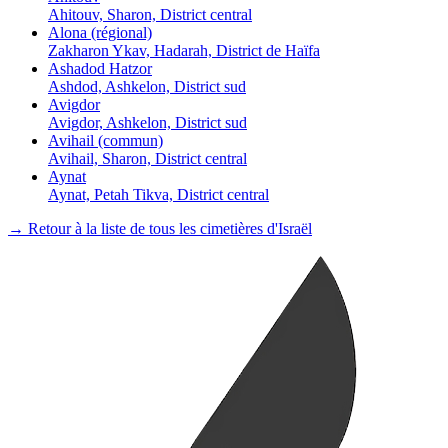
Ahitouv, Sharon, District central
Alona (régional)
Zakharon Ykav, Hadarah, District de Haïfa
Ashadod Hatzor
Ashdod, Ashkelon, District sud
Avigdor
Avigdor, Ashkelon, District sud
Avihail (commun)
Avihail, Sharon, District central
Aynat
Aynat, Petah Tikva, District central
→ Retour à la liste de tous les cimetières d'Israël