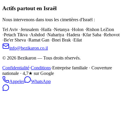
Actifs partout en Israël
Nous intervenons dans tous les cimetières d'Israël :
Tel Aviv
·
Jerusalem
·
Haifa
·
Netanya
·
Holon
·
Rishon LeZion
·
Petach Tikva
·
Ashdod
·
Nahariya
·
Hadera
·
Kfar Saba
·
Rehovot
·
Be'er Sheva
·
Ramat Gan
·
Bnei Brak
·
Eilat
info@bezikaron.co.il
©
2026
Bezikaron
—
Tous droits réservés.
Confidentialité
·
Conditions
·
Entreprise familiale · Couverture
nationale · 4,7★ sur Google
Appeler
WhatsApp