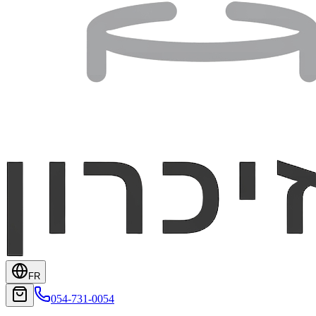
FR
054-731-0054