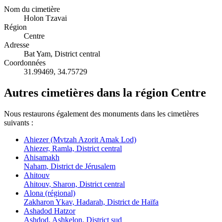
Nom du cimetière
Holon Tzavai
Région
Centre
Adresse
Bat Yam, District central
Coordonnées
31.99469
,
34.75729
Autres cimetières dans la région Centre
Nous restaurons également des monuments dans les cimetières
suivants :
Ahiezer (Mvtzah Azorit Amak Lod)
Ahiezer, Ramla, District central
Ahisamakh
Naham, District de Jérusalem
Ahitouv
Ahitouv, Sharon, District central
Alona (régional)
Zakharon Ykav, Hadarah, District de Haïfa
Ashadod Hatzor
Ashdod, Ashkelon, District sud