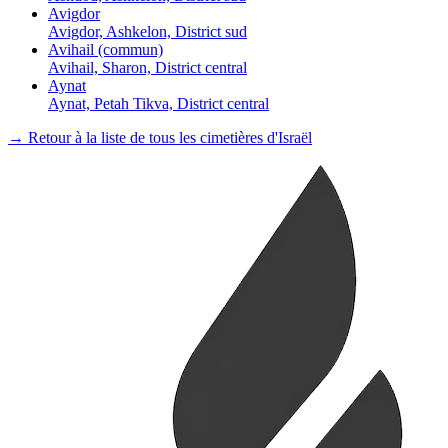
Avigdor
Avigdor, Ashkelon, District sud
Avihail (commun)
Avihail, Sharon, District central
Aynat
Aynat, Petah Tikva, District central
→ Retour à la liste de tous les cimetières d'Israël