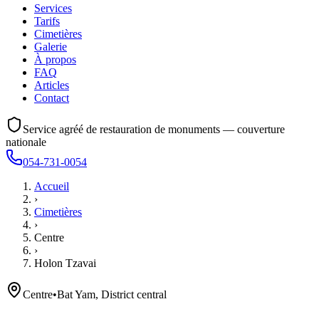
Services
Tarifs
Cimetières
Galerie
À propos
FAQ
Articles
Contact
Service agréé de restauration de monuments — couverture
nationale
054-731-0054
Accueil
›
Cimetières
›
Centre
›
Holon Tzavai
Centre
•
Bat Yam, District central