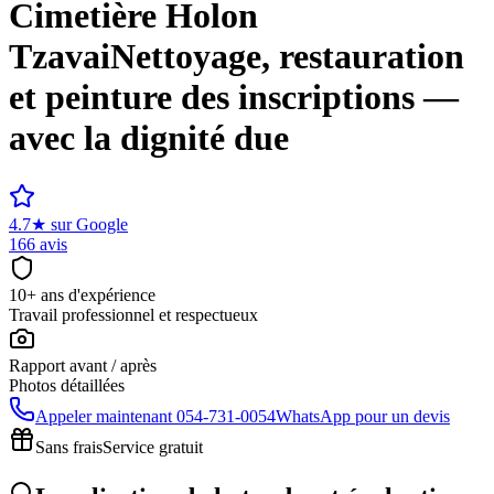
Cimetière
Holon
Tzavai
Nettoyage, restauration
et peinture des inscriptions —
avec la dignité due
4.7
★
sur Google
166 avis
10+ ans d'expérience
Travail professionnel et respectueux
Rapport avant / après
Photos détaillées
Appeler maintenant
054-731-0054
WhatsApp pour un devis
Sans frais
Service gratuit