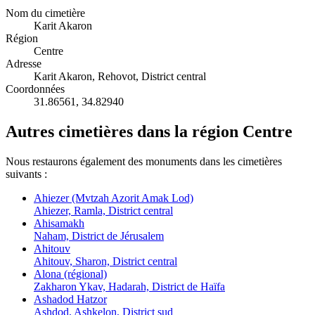
Nom du cimetière
Karit Akaron
Région
Centre
Adresse
Karit Akaron, Rehovot, District central
Coordonnées
31.86561
,
34.82940
Autres cimetières dans la région Centre
Nous restaurons également des monuments dans les cimetières
suivants :
Ahiezer (Mvtzah Azorit Amak Lod)
Ahiezer, Ramla, District central
Ahisamakh
Naham, District de Jérusalem
Ahitouv
Ahitouv, Sharon, District central
Alona (régional)
Zakharon Ykav, Hadarah, District de Haïfa
Ashadod Hatzor
Ashdod, Ashkelon, District sud