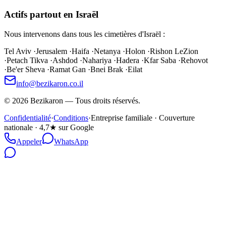
Actifs partout en Israël
Nous intervenons dans tous les cimetières d'Israël :
Tel Aviv
·
Jerusalem
·
Haifa
·
Netanya
·
Holon
·
Rishon LeZion
·
Petach Tikva
·
Ashdod
·
Nahariya
·
Hadera
·
Kfar Saba
·
Rehovot
·
Be'er Sheva
·
Ramat Gan
·
Bnei Brak
·
Eilat
info@bezikaron.co.il
©
2026
Bezikaron
—
Tous droits réservés.
Confidentialité
·
Conditions
·
Entreprise familiale · Couverture
nationale · 4,7★ sur Google
Appeler
WhatsApp