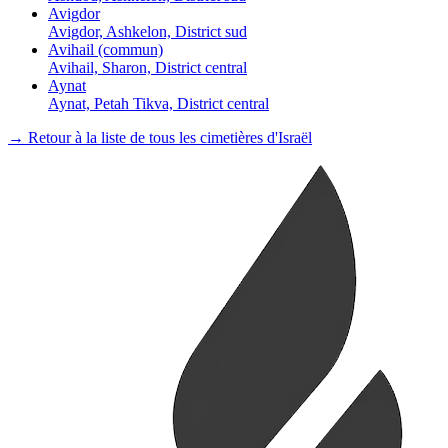
Avigdor
Avigdor, Ashkelon, District sud
Avihail (commun)
Avihail, Sharon, District central
Aynat
Aynat, Petah Tikva, District central
→ Retour à la liste de tous les cimetières d'Israël