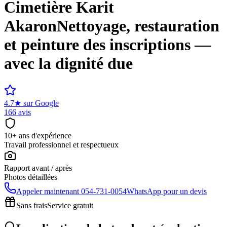
Cimetière
Karit
Akaron
Nettoyage, restauration
et peinture des inscriptions —
avec la dignité due
4.7
★
sur Google
166 avis
10+ ans d'expérience
Travail professionnel et respectueux
Rapport avant / après
Photos détaillées
Appeler maintenant
054-731-0054
WhatsApp pour un devis
Sans frais
Service gratuit