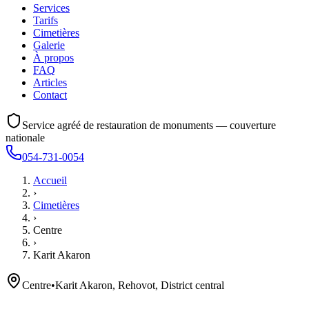
Services
Tarifs
Cimetières
Galerie
À propos
FAQ
Articles
Contact
Service agréé de restauration de monuments — couverture
nationale
054-731-0054
Accueil
›
Cimetières
›
Centre
›
Karit Akaron
Centre
•
Karit Akaron, Rehovot, District central