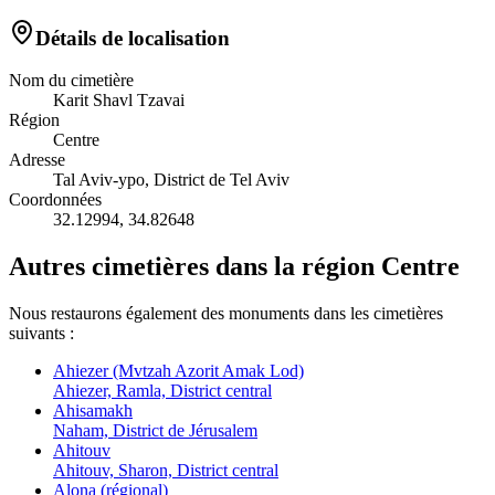
Détails de localisation
Nom du cimetière
Karit Shavl Tzavai
Région
Centre
Adresse
Tal Aviv-ypo, District de Tel Aviv
Coordonnées
32.12994
,
34.82648
Autres cimetières dans la région Centre
Nous restaurons également des monuments dans les cimetières
suivants :
Ahiezer (Mvtzah Azorit Amak Lod)
Ahiezer, Ramla, District central
Ahisamakh
Naham, District de Jérusalem
Ahitouv
Ahitouv, Sharon, District central
Alona (régional)