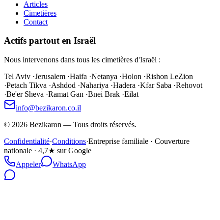
Articles
Cimetières
Contact
Actifs partout en Israël
Nous intervenons dans tous les cimetières d'Israël :
Tel Aviv
·
Jerusalem
·
Haifa
·
Netanya
·
Holon
·
Rishon LeZion
·
Petach Tikva
·
Ashdod
·
Nahariya
·
Hadera
·
Kfar Saba
·
Rehovot
·
Be'er Sheva
·
Ramat Gan
·
Bnei Brak
·
Eilat
info@bezikaron.co.il
©
2026
Bezikaron
—
Tous droits réservés.
Confidentialité
·
Conditions
·
Entreprise familiale · Couverture
nationale · 4,7★ sur Google
Appeler
WhatsApp