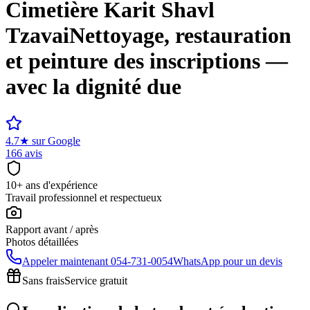
Cimetière
Karit Shavl
Tzavai
Nettoyage, restauration
et peinture des inscriptions —
avec la dignité due
4.7
★
sur Google
166 avis
10+ ans d'expérience
Travail professionnel et respectueux
Rapport avant / après
Photos détaillées
Appeler maintenant
054-731-0054
WhatsApp pour un devis
Sans frais
Service gratuit