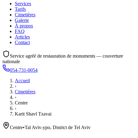
Services
Tarifs
Cimetières
Galerie
À propos
FAQ
Articles
Contact
Service agréé de restauration de monuments — couverture
nationale
054-731-0054
Accueil
›
Cimetières
›
Centre
›
Karit Shavl Tzavai
Centre
•
Tal Aviv-ypo, District de Tel Aviv