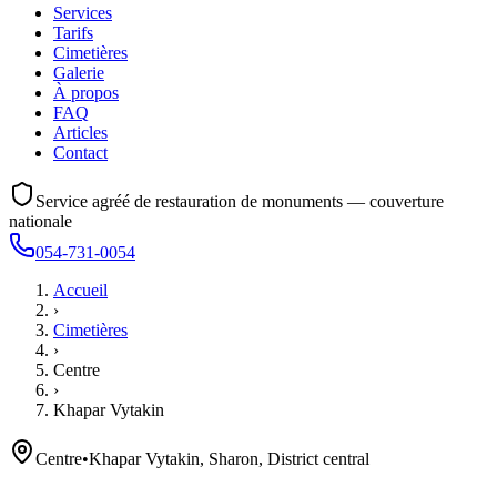
Services
Tarifs
Cimetières
Galerie
À propos
FAQ
Articles
Contact
Service agréé de restauration de monuments — couverture
nationale
054-731-0054
Accueil
›
Cimetières
›
Centre
›
Khapar Vytakin
Centre
•
Khapar Vytakin, Sharon, District central