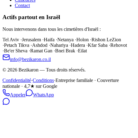
Contact
Actifs partout en Israël
Nous intervenons dans tous les cimetières d'Israël :
Tel Aviv
·
Jerusalem
·
Haifa
·
Netanya
·
Holon
·
Rishon LeZion
·
Petach Tikva
·
Ashdod
·
Nahariya
·
Hadera
·
Kfar Saba
·
Rehovot
·
Be'er Sheva
·
Ramat Gan
·
Bnei Brak
·
Eilat
info@bezikaron.co.il
©
2026
Bezikaron
—
Tous droits réservés.
Confidentialité
·
Conditions
·
Entreprise familiale · Couverture
nationale · 4,7★ sur Google
Appeler
WhatsApp