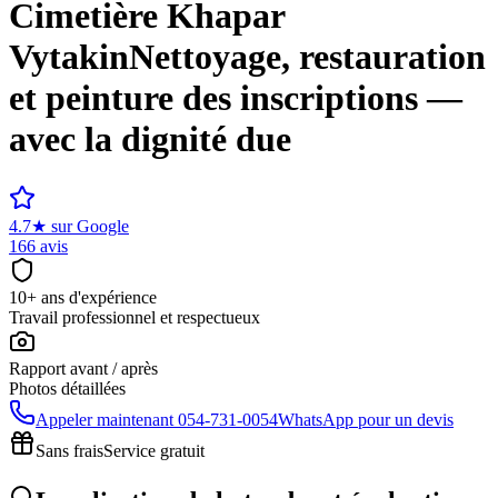
Cimetière
Khapar
Vytakin
Nettoyage, restauration
et peinture des inscriptions —
avec la dignité due
4.7
★
sur Google
166 avis
10+ ans d'expérience
Travail professionnel et respectueux
Rapport avant / après
Photos détaillées
Appeler maintenant
054-731-0054
WhatsApp pour un devis
Sans frais
Service gratuit