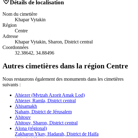
Détails de localisation
Nom du cimetière
Khapar Vytakin
Région
Centre
Adresse
Khapar Vytakin, Sharon, District central
Coordonnées
32.38642
,
34.88496
Autres cimetières dans la région Centre
Nous restaurons également des monuments dans les cimetières
suivants :
Ahiezer (Mvtzah Azorit Amak Lod)
Ahiezer, Ramla, District central
Ahisamakh
Naham, District de Jérusalem
Ahitouv
Ahitouv, Sharon, District central
Alona (régional)
Zakharon Ykav, Hadarah, District de Haïfa