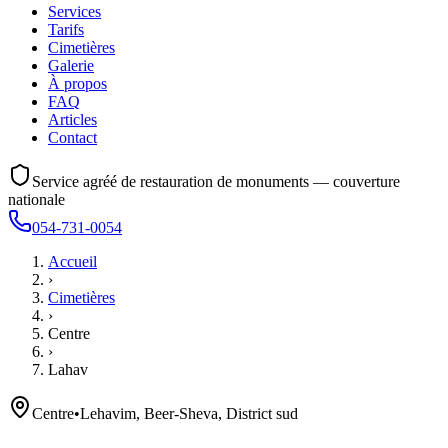
Services
Tarifs
Cimetières
Galerie
À propos
FAQ
Articles
Contact
Service agréé de restauration de monuments — couverture
nationale
054-731-0054
Accueil
›
Cimetières
›
Centre
›
Lahav
Centre
•
Lehavim, Beer-Sheva, District sud