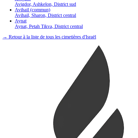
Avigdor, Ashkelon, District sud
Avihail (commun)
Avihail, Sharon, District central
Aynat
Aynat, Petah Tikva, District central
→ Retour à la liste de tous les cimetières d'Israël