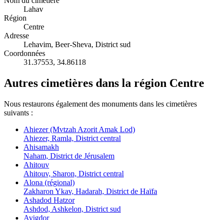
Nom du cimetière
Lahav
Région
Centre
Adresse
Lehavim, Beer-Sheva, District sud
Coordonnées
31.37553
,
34.86118
Autres cimetières dans la région Centre
Nous restaurons également des monuments dans les cimetières
suivants :
Ahiezer (Mvtzah Azorit Amak Lod)
Ahiezer, Ramla, District central
Ahisamakh
Naham, District de Jérusalem
Ahitouv
Ahitouv, Sharon, District central
Alona (régional)
Zakharon Ykav, Hadarah, District de Haïfa
Ashadod Hatzor
Ashdod, Ashkelon, District sud
Avigdor