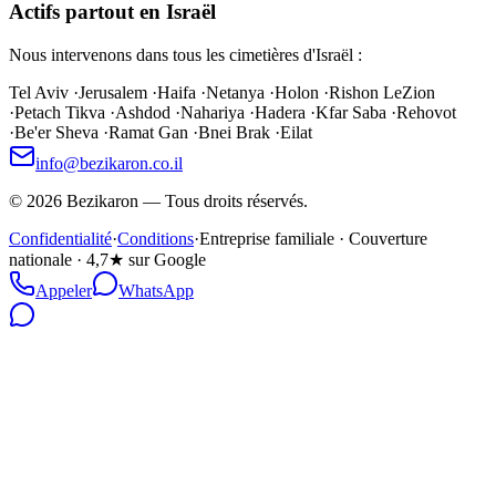
Actifs partout en Israël
Nous intervenons dans tous les cimetières d'Israël :
Tel Aviv
·
Jerusalem
·
Haifa
·
Netanya
·
Holon
·
Rishon LeZion
·
Petach Tikva
·
Ashdod
·
Nahariya
·
Hadera
·
Kfar Saba
·
Rehovot
·
Be'er Sheva
·
Ramat Gan
·
Bnei Brak
·
Eilat
info@bezikaron.co.il
©
2026
Bezikaron
—
Tous droits réservés.
Confidentialité
·
Conditions
·
Entreprise familiale · Couverture
nationale · 4,7★ sur Google
Appeler
WhatsApp