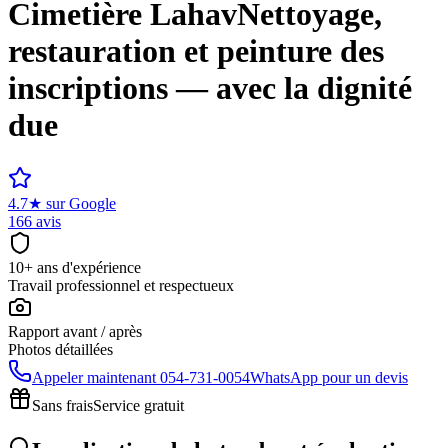
Cimetière
Lahav
Nettoyage,
restauration et peinture des
inscriptions — avec la dignité
due
4.7
★
sur Google
166 avis
10+ ans d'expérience
Travail professionnel et respectueux
Rapport avant / après
Photos détaillées
Appeler maintenant
054-731-0054
WhatsApp pour un devis
Sans frais
Service gratuit