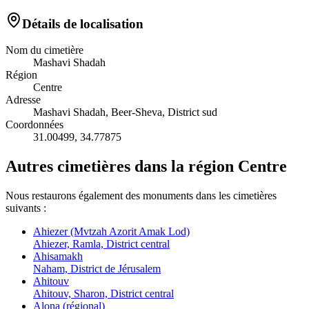
Détails de localisation
Nom du cimetière
Mashavi Shadah
Région
Centre
Adresse
Mashavi Shadah, Beer-Sheva, District sud
Coordonnées
31.00499
,
34.77875
Autres cimetières dans la région Centre
Nous restaurons également des monuments dans les cimetières
suivants :
Ahiezer (Mvtzah Azorit Amak Lod)
Ahiezer, Ramla, District central
Ahisamakh
Naham, District de Jérusalem
Ahitouv
Ahitouv, Sharon, District central
Alona (régional)