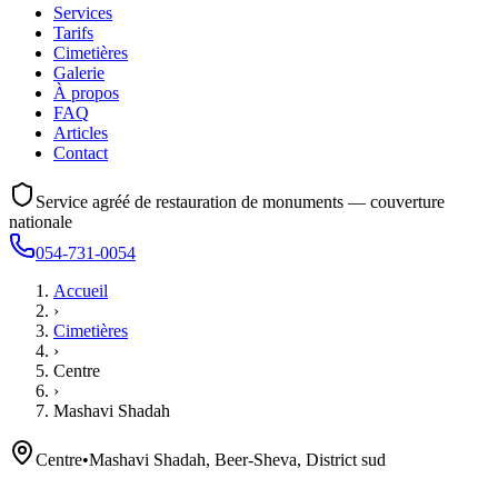
Services
Tarifs
Cimetières
Galerie
À propos
FAQ
Articles
Contact
Service agréé de restauration de monuments — couverture
nationale
054-731-0054
Accueil
›
Cimetières
›
Centre
›
Mashavi Shadah
Centre
•
Mashavi Shadah, Beer-Sheva, District sud