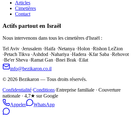
Articles
Cimetières
Contact
Actifs partout en Israël
Nous intervenons dans tous les cimetières d'Israël :
Tel Aviv
·
Jerusalem
·
Haifa
·
Netanya
·
Holon
·
Rishon LeZion
·
Petach Tikva
·
Ashdod
·
Nahariya
·
Hadera
·
Kfar Saba
·
Rehovot
·
Be'er Sheva
·
Ramat Gan
·
Bnei Brak
·
Eilat
info@bezikaron.co.il
©
2026
Bezikaron
—
Tous droits réservés.
Confidentialité
·
Conditions
·
Entreprise familiale · Couverture
nationale · 4,7★ sur Google
Appeler
WhatsApp