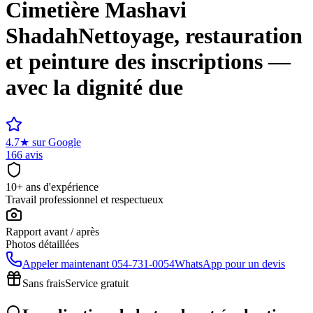
Cimetière
Mashavi
Shadah
Nettoyage, restauration
et peinture des inscriptions —
avec la dignité due
4.7
★
sur Google
166 avis
10+ ans d'expérience
Travail professionnel et respectueux
Rapport avant / après
Photos détaillées
Appeler maintenant
054-731-0054
WhatsApp pour un devis
Sans frais
Service gratuit