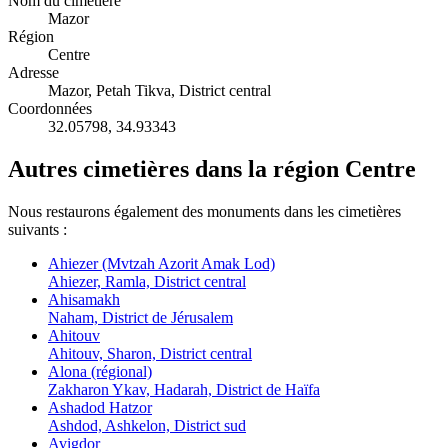
Nom du cimetière
Mazor
Région
Centre
Adresse
Mazor, Petah Tikva, District central
Coordonnées
32.05798
,
34.93343
Autres cimetières dans la région Centre
Nous restaurons également des monuments dans les cimetières
suivants :
Ahiezer (Mvtzah Azorit Amak Lod)
Ahiezer, Ramla, District central
Ahisamakh
Naham, District de Jérusalem
Ahitouv
Ahitouv, Sharon, District central
Alona (régional)
Zakharon Ykav, Hadarah, District de Haïfa
Ashadod Hatzor
Ashdod, Ashkelon, District sud
Avigdor