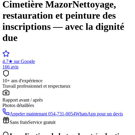
Cimetière
Mazor
Nettoyage,
restauration et peinture des
inscriptions — avec la dignité
due
4.7
★
sur Google
166 avis
10+ ans d'expérience
Travail professionnel et respectueux
Rapport avant / après
Photos détaillées
Appeler maintenant
054-731-0054
WhatsApp pour un devis
Sans frais
Service gratuit