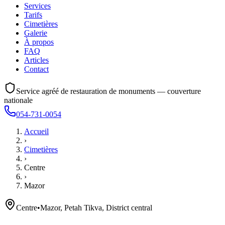
Services
Tarifs
Cimetières
Galerie
À propos
FAQ
Articles
Contact
Service agréé de restauration de monuments — couverture
nationale
054-731-0054
Accueil
›
Cimetières
›
Centre
›
Mazor
Centre
•
Mazor, Petah Tikva, District central