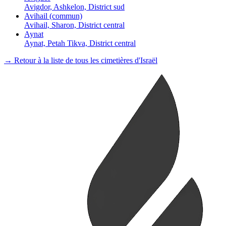
Avigdor, Ashkelon, District sud
Avihail (commun)
Avihail, Sharon, District central
Aynat
Aynat, Petah Tikva, District central
→ Retour à la liste de tous les cimetières d'Israël