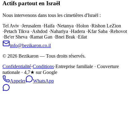
Actifs partout en Israël
Nous intervenons dans tous les cimetières d'Israël :
Tel Aviv
·
Jerusalem
·
Haifa
·
Netanya
·
Holon
·
Rishon LeZion
·
Petach Tikva
·
Ashdod
·
Nahariya
·
Hadera
·
Kfar Saba
·
Rehovot
·
Be'er Sheva
·
Ramat Gan
·
Bnei Brak
·
Eilat
info@bezikaron.co.il
©
2026
Bezikaron
—
Tous droits réservés.
Confidentialité
·
Conditions
·
Entreprise familiale · Couverture
nationale · 4,7★ sur Google
Appeler
WhatsApp