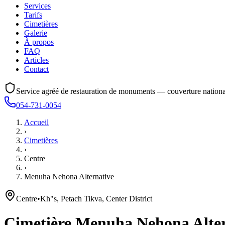
Services
Tarifs
Cimetières
Galerie
À propos
FAQ
Articles
Contact
Service agréé de restauration de monuments — couverture nationa
054-731-0054
Accueil
›
Cimetières
›
Centre
›
Menuha Nehona Alternative
Centre
•
Kh"s, Petach Tikva, Center District
Cimetière
Menuha Nehona Alter