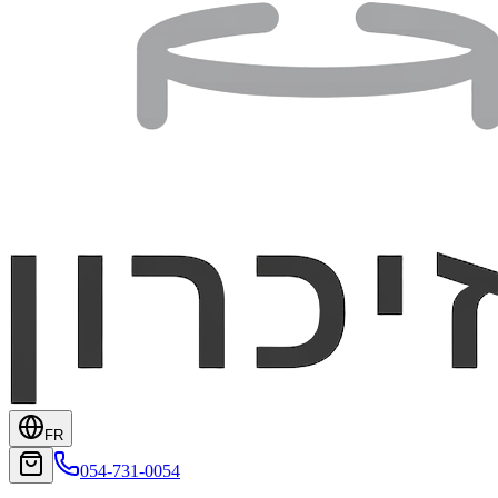
FR
054-731-0054