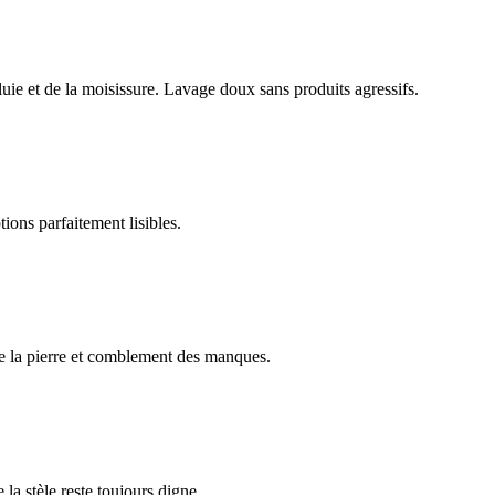
luie et de la moisissure. Lavage doux sans produits agressifs.
ions parfaitement lisibles.
e la pierre et comblement des manques.
 la stèle reste toujours digne.