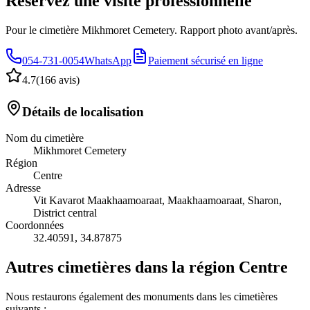
Réservez une visite professionnelle
Pour le cimetière Mikhmoret Cemetery. Rapport photo avant/après.
054-731-0054
WhatsApp
Paiement sécurisé en ligne
4.7
(
166 avis
)
Détails de localisation
Nom du cimetière
Mikhmoret Cemetery
Région
Centre
Adresse
Vit Kavarot Maakhaamoaraat, Maakhaamoaraat, Sharon,
District central
Coordonnées
32.40591
,
34.87875
Autres cimetières dans la région Centre
Nous restaurons également des monuments dans les cimetières
suivants :