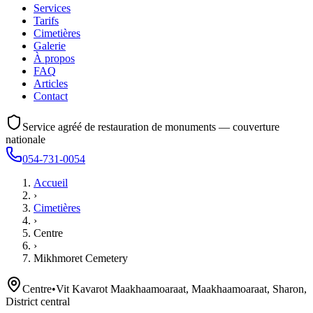
Services
Tarifs
Cimetières
Galerie
À propos
FAQ
Articles
Contact
Service agréé de restauration de monuments — couverture
nationale
054-731-0054
Accueil
›
Cimetières
›
Centre
›
Mikhmoret Cemetery
Centre
•
Vit Kavarot Maakhaamoaraat, Maakhaamoaraat, Sharon,
District central