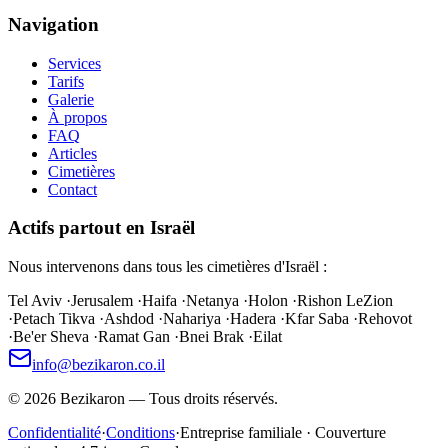
Navigation
Services
Tarifs
Galerie
À propos
FAQ
Articles
Cimetières
Contact
Actifs partout en Israël
Nous intervenons dans tous les cimetières d'Israël :
Tel Aviv
·
Jerusalem
·
Haifa
·
Netanya
·
Holon
·
Rishon LeZion
·
Petach Tikva
·
Ashdod
·
Nahariya
·
Hadera
·
Kfar Saba
·
Rehovot
·
Be'er Sheva
·
Ramat Gan
·
Bnei Brak
·
Eilat
info@bezikaron.co.il
©
2026
Bezikaron
—
Tous droits réservés.
Confidentialité
·
Conditions
·
Entreprise familiale · Couverture