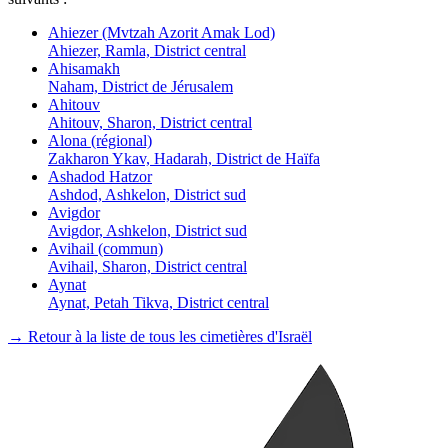
Ahiezer (Mvtzah Azorit Amak Lod)
Ahiezer, Ramla, District central
Ahisamakh
Naham, District de Jérusalem
Ahitouv
Ahitouv, Sharon, District central
Alona (régional)
Zakharon Ykav, Hadarah, District de Haïfa
Ashadod Hatzor
Ashdod, Ashkelon, District sud
Avigdor
Avigdor, Ashkelon, District sud
Avihail (commun)
Avihail, Sharon, District central
Aynat
Aynat, Petah Tikva, District central
→ Retour à la liste de tous les cimetières d'Israël