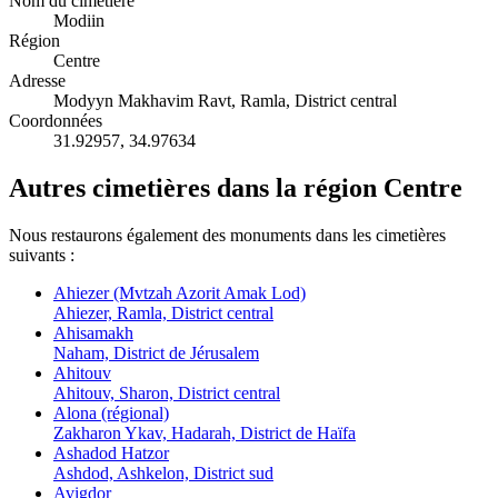
Nom du cimetière
Modiin
Région
Centre
Adresse
Modyyn Makhavim Ravt, Ramla, District central
Coordonnées
31.92957
,
34.97634
Autres cimetières dans la région Centre
Nous restaurons également des monuments dans les cimetières
suivants :
Ahiezer (Mvtzah Azorit Amak Lod)
Ahiezer, Ramla, District central
Ahisamakh
Naham, District de Jérusalem
Ahitouv
Ahitouv, Sharon, District central
Alona (régional)
Zakharon Ykav, Hadarah, District de Haïfa
Ashadod Hatzor
Ashdod, Ashkelon, District sud
Avigdor