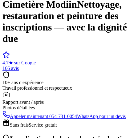
Cimetière
Modiin
Nettoyage,
restauration et peinture des
inscriptions — avec la dignité
due
4.7
★
sur Google
166 avis
10+ ans d'expérience
Travail professionnel et respectueux
Rapport avant / après
Photos détaillées
Appeler maintenant
054-731-0054
WhatsApp pour un devis
Sans frais
Service gratuit