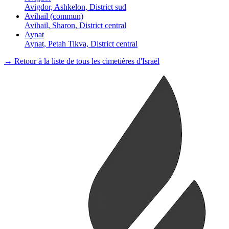
Avigdor, Ashkelon, District sud
Avihail (commun)
Avihail, Sharon, District central
Aynat
Aynat, Petah Tikva, District central
→ Retour à la liste de tous les cimetières d'Israël