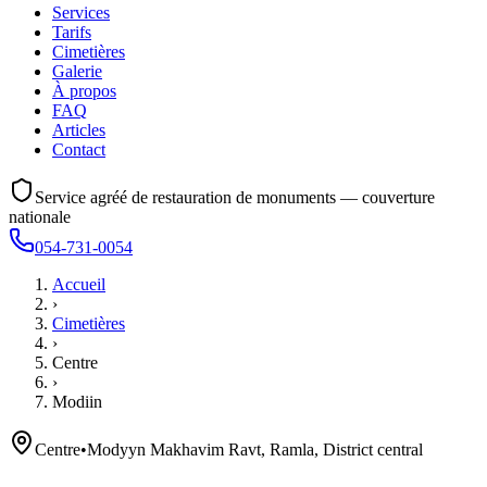
Services
Tarifs
Cimetières
Galerie
À propos
FAQ
Articles
Contact
Service agréé de restauration de monuments — couverture
nationale
054-731-0054
Accueil
›
Cimetières
›
Centre
›
Modiin
Centre
•
Modyyn Makhavim Ravt, Ramla, District central