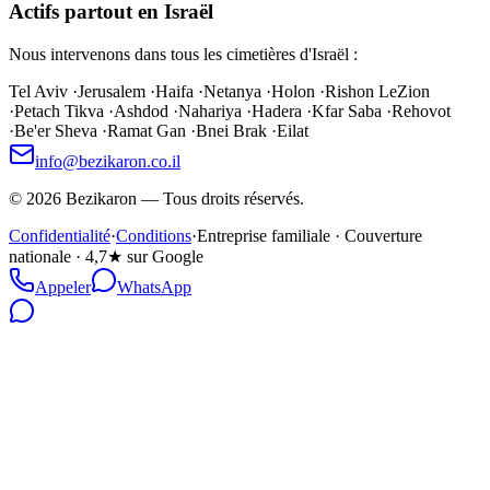
Actifs partout en Israël
Nous intervenons dans tous les cimetières d'Israël :
Tel Aviv
·
Jerusalem
·
Haifa
·
Netanya
·
Holon
·
Rishon LeZion
·
Petach Tikva
·
Ashdod
·
Nahariya
·
Hadera
·
Kfar Saba
·
Rehovot
·
Be'er Sheva
·
Ramat Gan
·
Bnei Brak
·
Eilat
info@bezikaron.co.il
©
2026
Bezikaron
—
Tous droits réservés.
Confidentialité
·
Conditions
·
Entreprise familiale · Couverture
nationale · 4,7★ sur Google
Appeler
WhatsApp