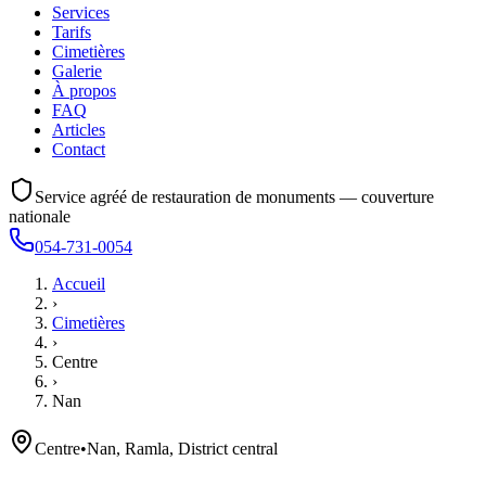
Services
Tarifs
Cimetières
Galerie
À propos
FAQ
Articles
Contact
Service agréé de restauration de monuments — couverture
nationale
054-731-0054
Accueil
›
Cimetières
›
Centre
›
Nan
Centre
•
Nan, Ramla, District central