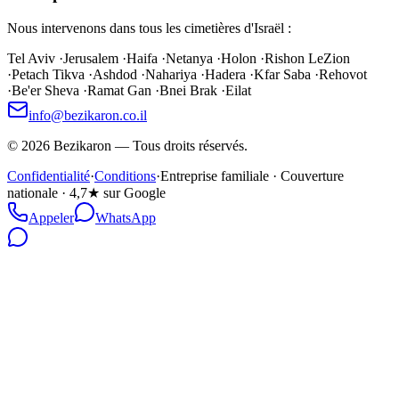
Nous intervenons dans tous les cimetières d'Israël :
Tel Aviv
·
Jerusalem
·
Haifa
·
Netanya
·
Holon
·
Rishon LeZion
·
Petach Tikva
·
Ashdod
·
Nahariya
·
Hadera
·
Kfar Saba
·
Rehovot
·
Be'er Sheva
·
Ramat Gan
·
Bnei Brak
·
Eilat
info@bezikaron.co.il
©
2026
Bezikaron
—
Tous droits réservés.
Confidentialité
·
Conditions
·
Entreprise familiale · Couverture
nationale · 4,7★ sur Google
Appeler
WhatsApp