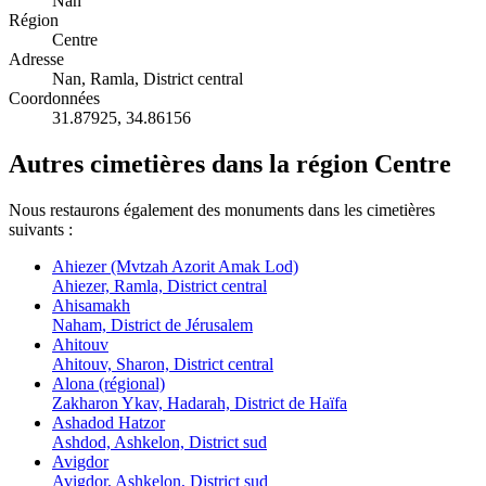
Nan
Région
Centre
Adresse
Nan, Ramla, District central
Coordonnées
31.87925
,
34.86156
Autres cimetières dans la région Centre
Nous restaurons également des monuments dans les cimetières
suivants :
Ahiezer (Mvtzah Azorit Amak Lod)
Ahiezer, Ramla, District central
Ahisamakh
Naham, District de Jérusalem
Ahitouv
Ahitouv, Sharon, District central
Alona (régional)
Zakharon Ykav, Hadarah, District de Haïfa
Ashadod Hatzor
Ashdod, Ashkelon, District sud
Avigdor
Avigdor, Ashkelon, District sud