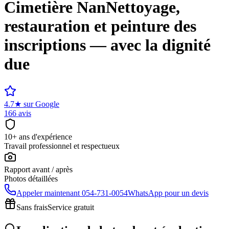
Cimetière
Nan
Nettoyage,
restauration et peinture des
inscriptions — avec la dignité
due
4.7
★
sur Google
166 avis
10+ ans d'expérience
Travail professionnel et respectueux
Rapport avant / après
Photos détaillées
Appeler maintenant
054-731-0054
WhatsApp pour un devis
Sans frais
Service gratuit