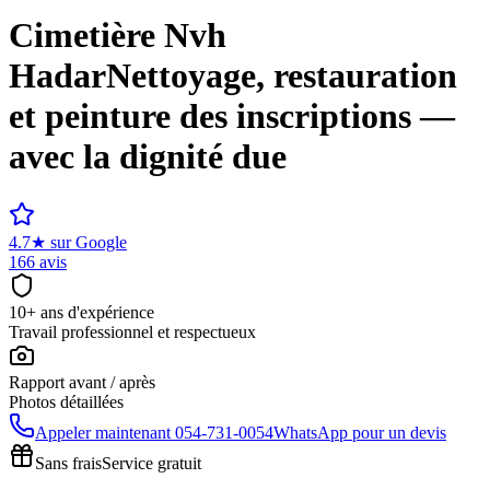
Cimetière
Nvh
Hadar
Nettoyage, restauration
et peinture des inscriptions —
avec la dignité due
4.7
★
sur Google
166 avis
10+ ans d'expérience
Travail professionnel et respectueux
Rapport avant / après
Photos détaillées
Appeler maintenant
054-731-0054
WhatsApp pour un devis
Sans frais
Service gratuit