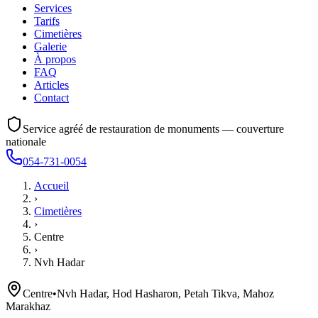
Services
Tarifs
Cimetières
Galerie
À propos
FAQ
Articles
Contact
Service agréé de restauration de monuments — couverture
nationale
054-731-0054
Accueil
›
Cimetières
›
Centre
›
Nvh Hadar
Centre
•
Nvh Hadar, Hod Hasharon, Petah Tikva, Mahoz
Marakhaz