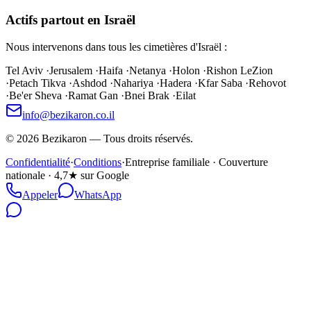
Actifs partout en Israël
Nous intervenons dans tous les cimetières d'Israël :
Tel Aviv
·
Jerusalem
·
Haifa
·
Netanya
·
Holon
·
Rishon LeZion
·
Petach Tikva
·
Ashdod
·
Nahariya
·
Hadera
·
Kfar Saba
·
Rehovot
·
Be'er Sheva
·
Ramat Gan
·
Bnei Brak
·
Eilat
info@bezikaron.co.il
©
2026
Bezikaron
—
Tous droits réservés.
Confidentialité
·
Conditions
·
Entreprise familiale · Couverture
nationale · 4,7★ sur Google
Appeler
WhatsApp