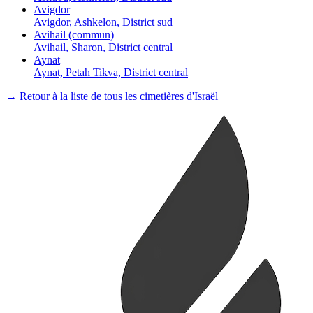
Avigdor
Avigdor, Ashkelon, District sud
Avihail (commun)
Avihail, Sharon, District central
Aynat
Aynat, Petah Tikva, District central
→ Retour à la liste de tous les cimetières d'Israël