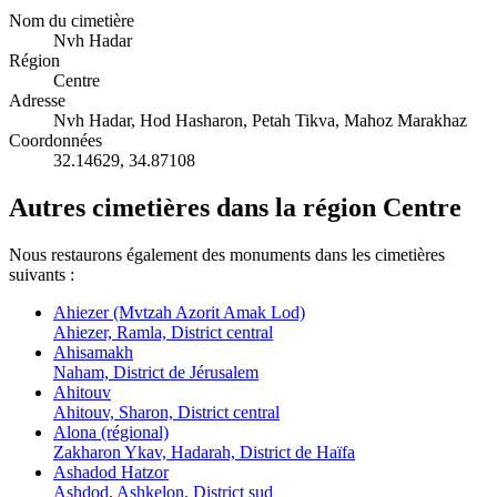
Nom du cimetière
Nvh Hadar
Région
Centre
Adresse
Nvh Hadar, Hod Hasharon, Petah Tikva, Mahoz Marakhaz
Coordonnées
32.14629
,
34.87108
Autres cimetières dans la région Centre
Nous restaurons également des monuments dans les cimetières
suivants :
Ahiezer (Mvtzah Azorit Amak Lod)
Ahiezer, Ramla, District central
Ahisamakh
Naham, District de Jérusalem
Ahitouv
Ahitouv, Sharon, District central
Alona (régional)
Zakharon Ykav, Hadarah, District de Haïfa
Ashadod Hatzor
Ashdod, Ashkelon, District sud