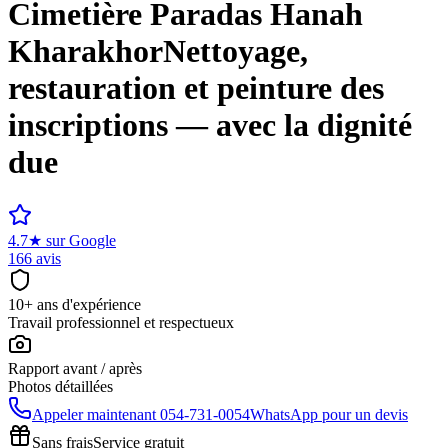
Cimetière
Paradas Hanah
Kharakhor
Nettoyage,
restauration et peinture des
inscriptions — avec la dignité
due
4.7
★
sur Google
166 avis
10+ ans d'expérience
Travail professionnel et respectueux
Rapport avant / après
Photos détaillées
Appeler maintenant
054-731-0054
WhatsApp pour un devis
Sans frais
Service gratuit