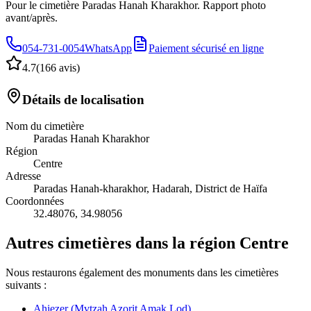
Pour le cimetière Paradas Hanah Kharakhor. Rapport photo
avant/après.
054-731-0054
WhatsApp
Paiement sécurisé en ligne
4.7
(
166 avis
)
Détails de localisation
Nom du cimetière
Paradas Hanah Kharakhor
Région
Centre
Adresse
Paradas Hanah-kharakhor, Hadarah, District de Haïfa
Coordonnées
32.48076
,
34.98056
Autres cimetières dans la région Centre
Nous restaurons également des monuments dans les cimetières
suivants :
Ahiezer (Mvtzah Azorit Amak Lod)