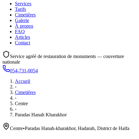
Services
Tarifs
Cimetières
Galerie
À propos
FAQ
Articles
Contact
Service agréé de restauration de monuments — couverture
nationale
054-731-0054
Accueil
›
Cimetières
›
Centre
›
Paradas Hanah Kharakhor
Centre
•
Paradas Hanah-kharakhor, Hadarah, District de Haïfa