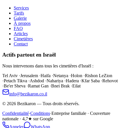
Services
Tarifs
Galerie
À propos
FAQ
Articles
Cimetières
Contact
Actifs partout en Israël
Nous intervenons dans tous les cimetières d'Israël :
Tel Aviv
·
Jerusalem
·
Haifa
·
Netanya
·
Holon
·
Rishon LeZion
·
Petach Tikva
·
Ashdod
·
Nahariya
·
Hadera
·
Kfar Saba
·
Rehovot
·
Be'er Sheva
·
Ramat Gan
·
Bnei Brak
·
Eilat
info@bezikaron.co.il
©
2026
Bezikaron
—
Tous droits réservés.
Confidentialité
·
Conditions
·
Entreprise familiale · Couverture
nationale · 4,7★ sur Google
Appeler
WhatsApp