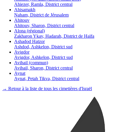
Ahiezer, Ramla, District central
Ahisamakh
Naham, District de Jérusalem
Ahitouv
Ahitouv, Sharon, District central
Alona (régional)
Zakharon Ykav, Hadarah, District de Haïfa
Ashadod Hatzor
Ashdod, Ashkelon, District sud
Avigdor
Avigdor, Ashkelon, District sud
Avihail (commun)
Avihail, Sharon, District central
Aynat
Aynat, Petah Tikva, District central
→ Retour à la liste de tous les cimetières d'Israël