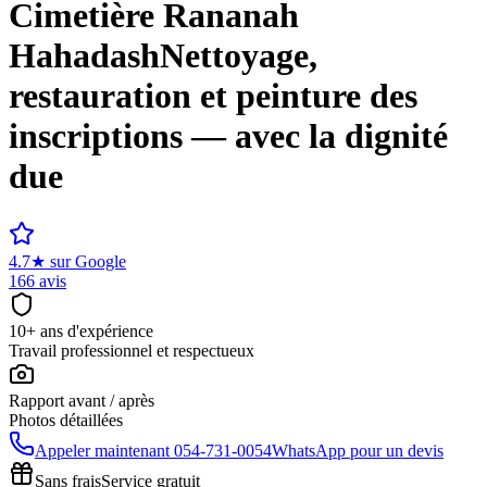
Cimetière
Rananah
Hahadash
Nettoyage,
restauration et peinture des
inscriptions — avec la dignité
due
4.7
★
sur Google
166 avis
10+ ans d'expérience
Travail professionnel et respectueux
Rapport avant / après
Photos détaillées
Appeler maintenant
054-731-0054
WhatsApp pour un devis
Sans frais
Service gratuit