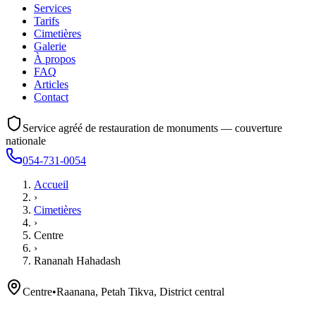
Services
Tarifs
Cimetières
Galerie
À propos
FAQ
Articles
Contact
Service agréé de restauration de monuments — couverture
nationale
054-731-0054
Accueil
›
Cimetières
›
Centre
›
Rananah Hahadash
Centre
•
Raanana, Petah Tikva, District central