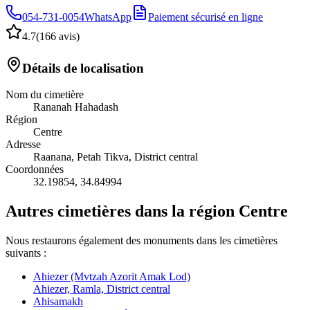
054-731-0054
WhatsApp
Paiement sécurisé en ligne
4.7
(
166 avis
)
Détails de localisation
Nom du cimetière
Rananah Hahadash
Région
Centre
Adresse
Raanana, Petah Tikva, District central
Coordonnées
32.19854
,
34.84994
Autres cimetières dans la région Centre
Nous restaurons également des monuments dans les cimetières
suivants :
Ahiezer (Mvtzah Azorit Amak Lod)
Ahiezer, Ramla, District central
Ahisamakh