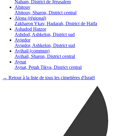
Naham, District de Jérusalem
Ahitouv
Ahitouv, Sharon, District central
Alona (régional)
Zakharon Ykav, Hadarah, District de Haïfa
Ashadod Hatzor
Ashdod, Ashkelon, District sud
Avigdor
Avigdor, Ashkelon, District sud
Avihail (commun)
Avihail, Sharon, District central
Aynat
Aynat, Petah Tikva, District central
→ Retour à la liste de tous les cimetières d'Israël