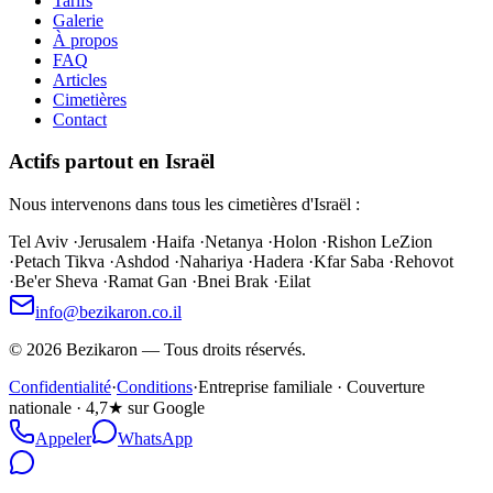
Tarifs
Galerie
À propos
FAQ
Articles
Cimetières
Contact
Actifs partout en Israël
Nous intervenons dans tous les cimetières d'Israël :
Tel Aviv
·
Jerusalem
·
Haifa
·
Netanya
·
Holon
·
Rishon LeZion
·
Petach Tikva
·
Ashdod
·
Nahariya
·
Hadera
·
Kfar Saba
·
Rehovot
·
Be'er Sheva
·
Ramat Gan
·
Bnei Brak
·
Eilat
info@bezikaron.co.il
©
2026
Bezikaron
—
Tous droits réservés.
Confidentialité
·
Conditions
·
Entreprise familiale · Couverture
nationale · 4,7★ sur Google
Appeler
WhatsApp