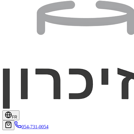
FR
054-731-0054