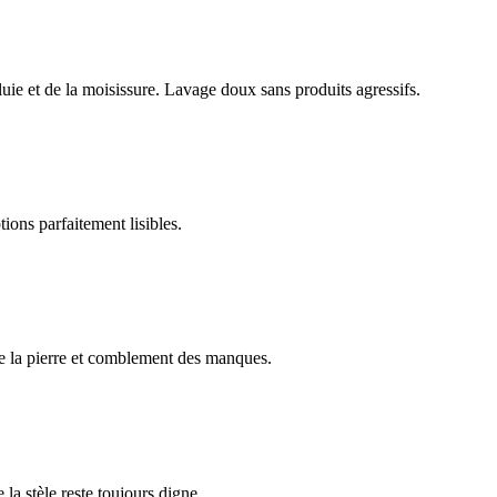
luie et de la moisissure. Lavage doux sans produits agressifs.
ions parfaitement lisibles.
e la pierre et comblement des manques.
 la stèle reste toujours digne.