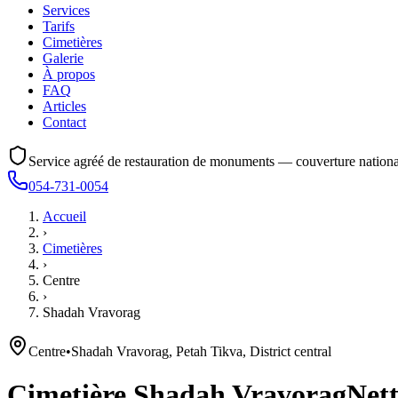
Services
Tarifs
Cimetières
Galerie
À propos
FAQ
Articles
Contact
Service agréé de restauration de monuments — couverture nationa
054-731-0054
Accueil
›
Cimetières
›
Centre
›
Shadah Vravorag
Centre
•
Shadah Vravorag, Petah Tikva, District central
Cimetière
Shadah Vravorag
Nett