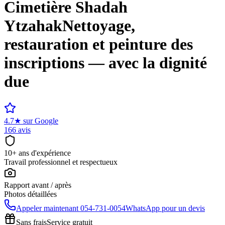
Cimetière
Shadah
Ytzahak
Nettoyage,
restauration et peinture des
inscriptions — avec la dignité
due
4.7
★
sur Google
166 avis
10+ ans d'expérience
Travail professionnel et respectueux
Rapport avant / après
Photos détaillées
Appeler maintenant
054-731-0054
WhatsApp pour un devis
Sans frais
Service gratuit