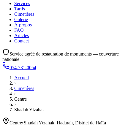
Services
Tarifs
Cimetières
Galerie
À propos
FAQ
Articles
Contact
Service agréé de restauration de monuments — couverture
nationale
054-731-0054
Accueil
›
Cimetières
›
Centre
›
Shadah Ytzahak
Centre
•
Shadah Ytzahak, Hadarah, District de Haïfa