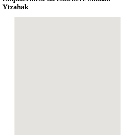
Ytzahak