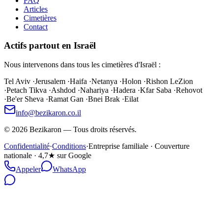
FAQ
Articles
Cimetières
Contact
Actifs partout en Israël
Nous intervenons dans tous les cimetières d'Israël :
Tel Aviv
·
Jerusalem
·
Haifa
·
Netanya
·
Holon
·
Rishon LeZion
·
Petach Tikva
·
Ashdod
·
Nahariya
·
Hadera
·
Kfar Saba
·
Rehovot
·
Be'er Sheva
·
Ramat Gan
·
Bnei Brak
·
Eilat
info@bezikaron.co.il
©
2026
Bezikaron
—
Tous droits réservés.
Confidentialité
·
Conditions
·
Entreprise familiale · Couverture
nationale · 4,7★ sur Google
Appeler
WhatsApp