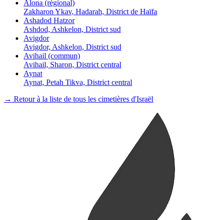
Alona (régional)
Zakharon Ykav, Hadarah, District de Haïfa
Ashadod Hatzor
Ashdod, Ashkelon, District sud
Avigdor
Avigdor, Ashkelon, District sud
Avihail (commun)
Avihail, Sharon, District central
Aynat
Aynat, Petah Tikva, District central
→ Retour à la liste de tous les cimetières d'Israël