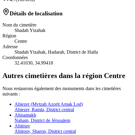
Détails de localisation
Nom du cimetière
Shadah Ytzahak
Région
Centre
Adresse
Shadah Ytzahak, Hadarah, District de Haïfa
Coordonnées
32.41030
,
34.99418
Autres cimetières dans la région Centre
Nous restaurons également des monuments dans les cimetières
suivants :
Ahiezer (Mvtzah Azorit Amak Lod)
Ahiezer, Ramla, District central
Ahisamakh
Naham, District de Jérusalem
Ahitouv
Ahitouv, Sharon, District central