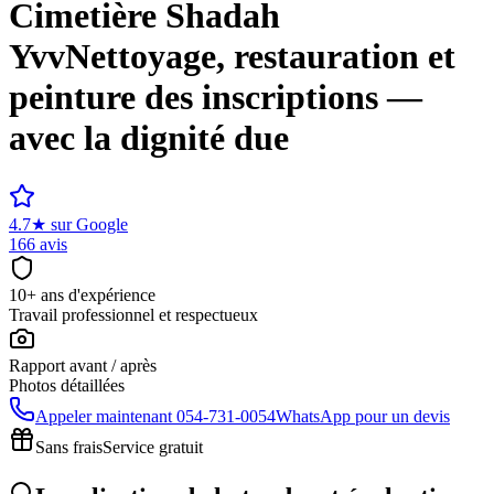
Cimetière
Shadah
Yvv
Nettoyage, restauration et
peinture des inscriptions —
avec la dignité due
4.7
★
sur Google
166 avis
10+ ans d'expérience
Travail professionnel et respectueux
Rapport avant / après
Photos détaillées
Appeler maintenant
054-731-0054
WhatsApp pour un devis
Sans frais
Service gratuit