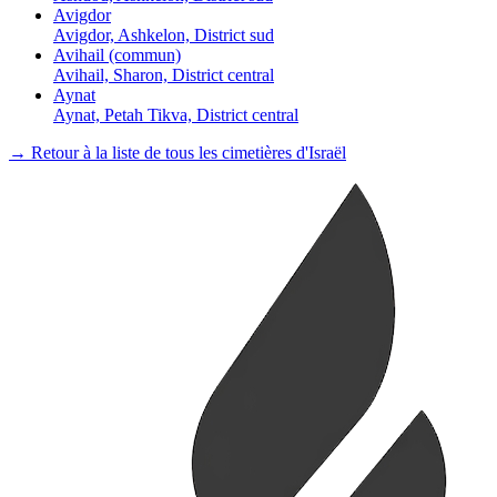
Avigdor
Avigdor, Ashkelon, District sud
Avihail (commun)
Avihail, Sharon, District central
Aynat
Aynat, Petah Tikva, District central
→ Retour à la liste de tous les cimetières d'Israël