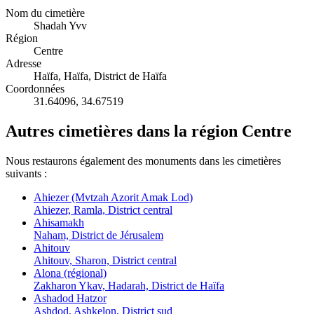
Nom du cimetière
Shadah Yvv
Région
Centre
Adresse
Haïfa, Haïfa, District de Haïfa
Coordonnées
31.64096
,
34.67519
Autres cimetières dans la région Centre
Nous restaurons également des monuments dans les cimetières
suivants :
Ahiezer (Mvtzah Azorit Amak Lod)
Ahiezer, Ramla, District central
Ahisamakh
Naham, District de Jérusalem
Ahitouv
Ahitouv, Sharon, District central
Alona (régional)
Zakharon Ykav, Hadarah, District de Haïfa
Ashadod Hatzor
Ashdod, Ashkelon, District sud