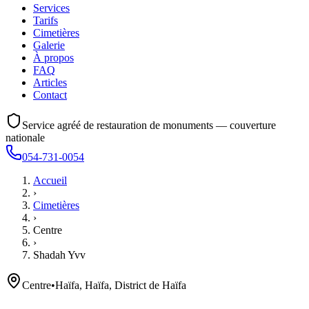
Services
Tarifs
Cimetières
Galerie
À propos
FAQ
Articles
Contact
Service agréé de restauration de monuments — couverture
nationale
054-731-0054
Accueil
›
Cimetières
›
Centre
›
Shadah Yvv
Centre
•
Haïfa, Haïfa, District de Haïfa