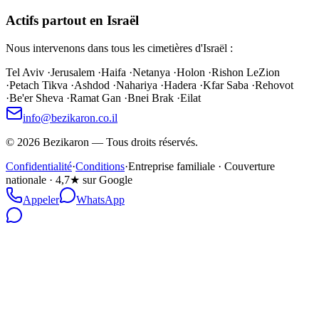
Actifs partout en Israël
Nous intervenons dans tous les cimetières d'Israël :
Tel Aviv
·
Jerusalem
·
Haifa
·
Netanya
·
Holon
·
Rishon LeZion
·
Petach Tikva
·
Ashdod
·
Nahariya
·
Hadera
·
Kfar Saba
·
Rehovot
·
Be'er Sheva
·
Ramat Gan
·
Bnei Brak
·
Eilat
info@bezikaron.co.il
©
2026
Bezikaron
—
Tous droits réservés.
Confidentialité
·
Conditions
·
Entreprise familiale · Couverture
nationale · 4,7★ sur Google
Appeler
WhatsApp