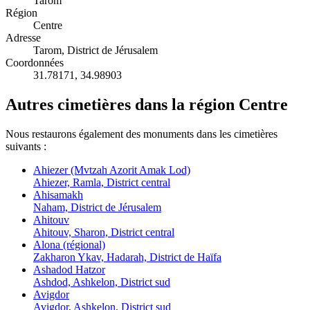
Tarom
Région
Centre
Adresse
Tarom, District de Jérusalem
Coordonnées
31.78171
,
34.98903
Autres cimetières dans la région Centre
Nous restaurons également des monuments dans les cimetières
suivants :
Ahiezer (Mvtzah Azorit Amak Lod)
Ahiezer, Ramla, District central
Ahisamakh
Naham, District de Jérusalem
Ahitouv
Ahitouv, Sharon, District central
Alona (régional)
Zakharon Ykav, Hadarah, District de Haïfa
Ashadod Hatzor
Ashdod, Ashkelon, District sud
Avigdor
Avigdor, Ashkelon, District sud