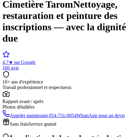
Cimetière
Tarom
Nettoyage,
restauration et peinture des
inscriptions — avec la dignité
due
4.7
★
sur Google
166 avis
10+ ans d'expérience
Travail professionnel et respectueux
Rapport avant / après
Photos détaillées
Appeler maintenant
054-731-0054
WhatsApp pour un devis
Sans frais
Service gratuit