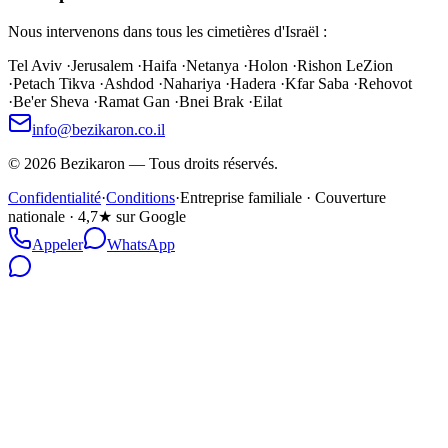
Nous intervenons dans tous les cimetières d'Israël :
Tel Aviv
·
Jerusalem
·
Haifa
·
Netanya
·
Holon
·
Rishon LeZion
·
Petach Tikva
·
Ashdod
·
Nahariya
·
Hadera
·
Kfar Saba
·
Rehovot
·
Be'er Sheva
·
Ramat Gan
·
Bnei Brak
·
Eilat
info@bezikaron.co.il
©
2026
Bezikaron
—
Tous droits réservés.
Confidentialité
·
Conditions
·
Entreprise familiale · Couverture
nationale · 4,7★ sur Google
Appeler
WhatsApp