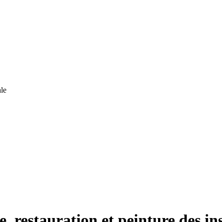
le
, restauration et peinture des in