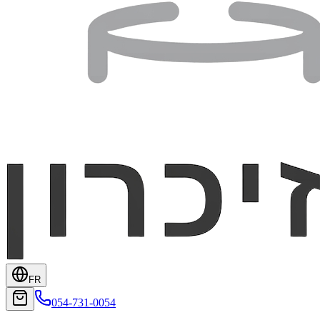
FR
054-731-0054