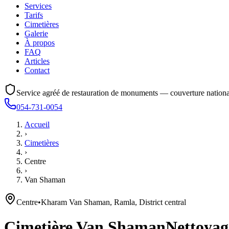
Services
Tarifs
Cimetières
Galerie
À propos
FAQ
Articles
Contact
Service agréé de restauration de monuments — couverture nationa
054-731-0054
Accueil
›
Cimetières
›
Centre
›
Van Shaman
Centre
•
Kharam Van Shaman, Ramla, District central
Cimetière
Van Shaman
Nettoyage