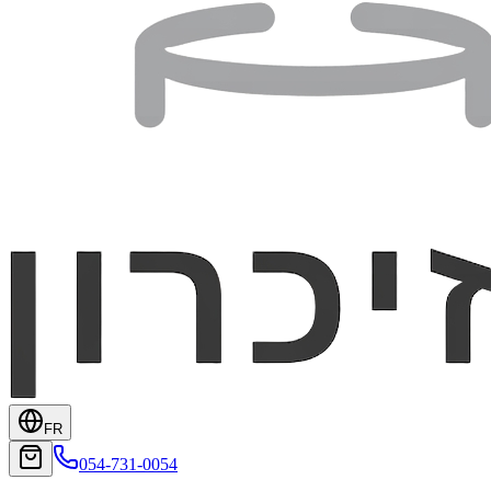
FR
054-731-0054