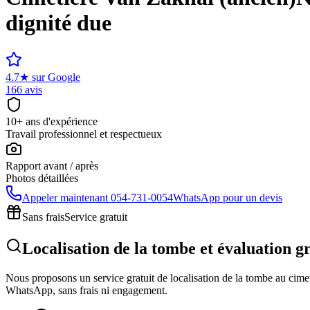
dignité due
4.7
★
sur Google
166 avis
10+ ans d'expérience
Travail professionnel et respectueux
Rapport avant / après
Photos détaillées
Appeler maintenant
054-731-0054
WhatsApp pour un devis
Sans frais
Service gratuit
Localisation de la tombe et évaluation g
Nous proposons un service gratuit de localisation de la tombe au cimeti
WhatsApp, sans frais ni engagement.