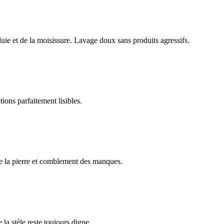
luie et de la moisissure. Lavage doux sans produits agressifs.
ions parfaitement lisibles.
e la pierre et comblement des manques.
 la stèle reste toujours digne.