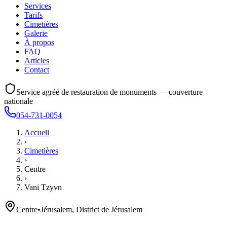
Services
Tarifs
Cimetières
Galerie
À propos
FAQ
Articles
Contact
Service agréé de restauration de monuments — couverture
nationale
054-731-0054
Accueil
›
Cimetières
›
Centre
›
Vani Tzyvn
Centre
•
Jérusalem, District de Jérusalem