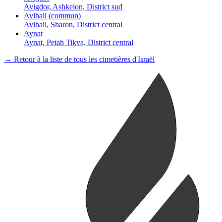
Avigdor, Ashkelon, District sud
Avihail (commun)
Avihail, Sharon, District central
Aynat
Aynat, Petah Tikva, District central
→ Retour à la liste de tous les cimetières d'Israël