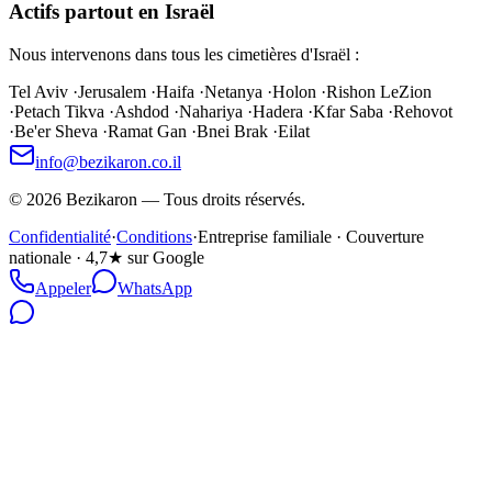
Actifs partout en Israël
Nous intervenons dans tous les cimetières d'Israël :
Tel Aviv
·
Jerusalem
·
Haifa
·
Netanya
·
Holon
·
Rishon LeZion
·
Petach Tikva
·
Ashdod
·
Nahariya
·
Hadera
·
Kfar Saba
·
Rehovot
·
Be'er Sheva
·
Ramat Gan
·
Bnei Brak
·
Eilat
info@bezikaron.co.il
©
2026
Bezikaron
—
Tous droits réservés.
Confidentialité
·
Conditions
·
Entreprise familiale · Couverture
nationale · 4,7★ sur Google
Appeler
WhatsApp