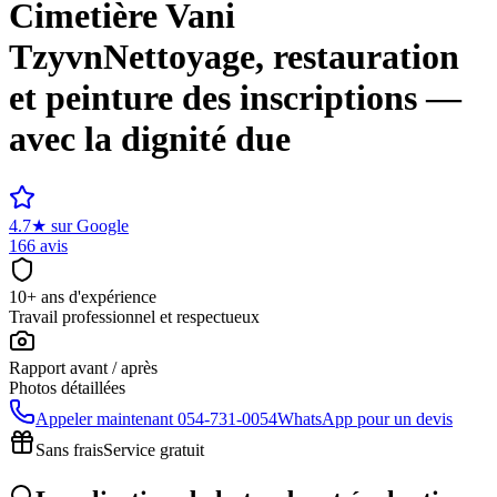
Cimetière
Vani
Tzyvn
Nettoyage, restauration
et peinture des inscriptions —
avec la dignité due
4.7
★
sur Google
166 avis
10+ ans d'expérience
Travail professionnel et respectueux
Rapport avant / après
Photos détaillées
Appeler maintenant
054-731-0054
WhatsApp pour un devis
Sans frais
Service gratuit