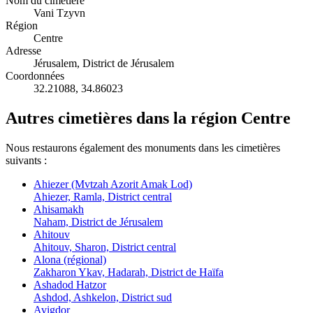
Nom du cimetière
Vani Tzyvn
Région
Centre
Adresse
Jérusalem, District de Jérusalem
Coordonnées
32.21088
,
34.86023
Autres cimetières dans la région Centre
Nous restaurons également des monuments dans les cimetières
suivants :
Ahiezer (Mvtzah Azorit Amak Lod)
Ahiezer, Ramla, District central
Ahisamakh
Naham, District de Jérusalem
Ahitouv
Ahitouv, Sharon, District central
Alona (régional)
Zakharon Ykav, Hadarah, District de Haïfa
Ashadod Hatzor
Ashdod, Ashkelon, District sud
Avigdor