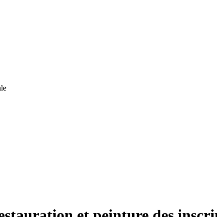
le
estauration et peinture des inscr