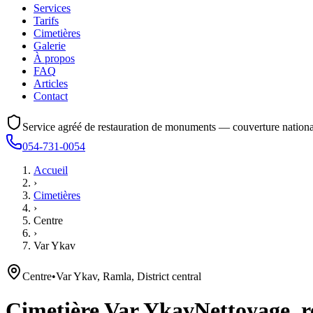
Services
Tarifs
Cimetières
Galerie
À propos
FAQ
Articles
Contact
Service agréé de restauration de monuments — couverture nationa
054-731-0054
Accueil
›
Cimetières
›
Centre
›
Var Ykav
Centre
•
Var Ykav, Ramla, District central
Cimetière
Var Ykav
Nettoyage, r