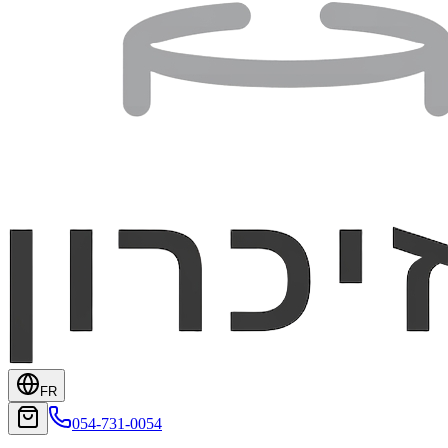
FR
054-731-0054