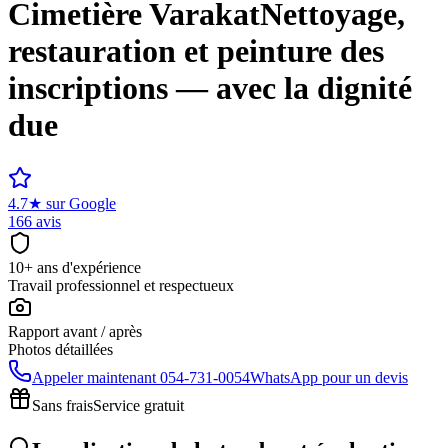
Cimetière
Varakat
Nettoyage,
restauration et peinture des
inscriptions — avec la dignité
due
4.7
★
sur Google
166 avis
10+ ans d'expérience
Travail professionnel et respectueux
Rapport avant / après
Photos détaillées
Appeler maintenant
054-731-0054
WhatsApp pour un devis
Sans frais
Service gratuit