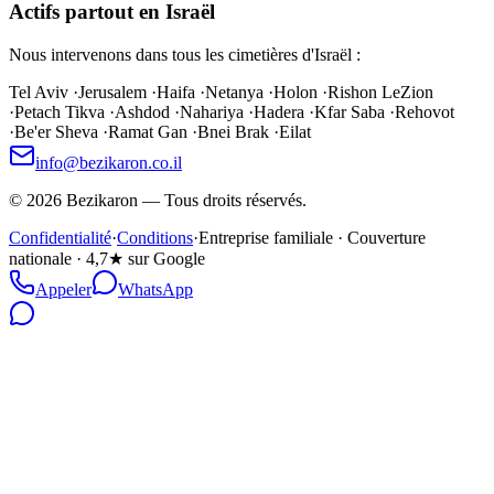
Actifs partout en Israël
Nous intervenons dans tous les cimetières d'Israël :
Tel Aviv
·
Jerusalem
·
Haifa
·
Netanya
·
Holon
·
Rishon LeZion
·
Petach Tikva
·
Ashdod
·
Nahariya
·
Hadera
·
Kfar Saba
·
Rehovot
·
Be'er Sheva
·
Ramat Gan
·
Bnei Brak
·
Eilat
info@bezikaron.co.il
©
2026
Bezikaron
—
Tous droits réservés.
Confidentialité
·
Conditions
·
Entreprise familiale · Couverture
nationale · 4,7★ sur Google
Appeler
WhatsApp