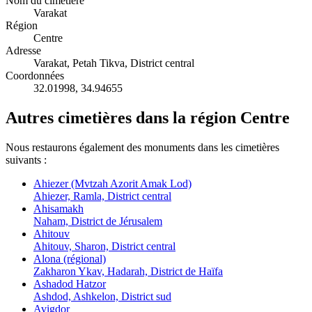
Nom du cimetière
Varakat
Région
Centre
Adresse
Varakat, Petah Tikva, District central
Coordonnées
32.01998
,
34.94655
Autres cimetières dans la région Centre
Nous restaurons également des monuments dans les cimetières
suivants :
Ahiezer (Mvtzah Azorit Amak Lod)
Ahiezer, Ramla, District central
Ahisamakh
Naham, District de Jérusalem
Ahitouv
Ahitouv, Sharon, District central
Alona (régional)
Zakharon Ykav, Hadarah, District de Haïfa
Ashadod Hatzor
Ashdod, Ashkelon, District sud
Avigdor