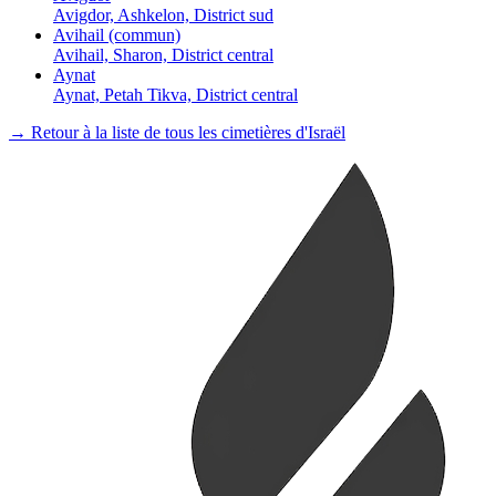
Avigdor, Ashkelon, District sud
Avihail (commun)
Avihail, Sharon, District central
Aynat
Aynat, Petah Tikva, District central
→ Retour à la liste de tous les cimetières d'Israël