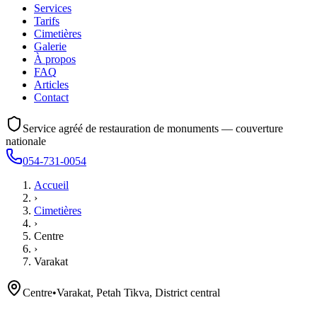
Services
Tarifs
Cimetières
Galerie
À propos
FAQ
Articles
Contact
Service agréé de restauration de monuments — couverture
nationale
054-731-0054
Accueil
›
Cimetières
›
Centre
›
Varakat
Centre
•
Varakat, Petah Tikva, District central