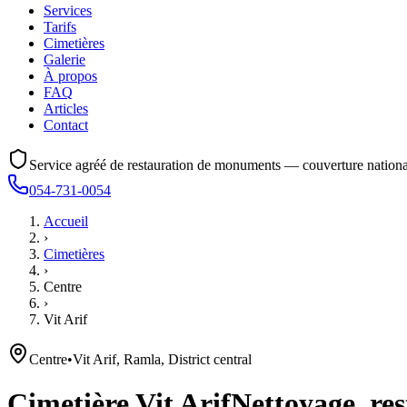
Services
Tarifs
Cimetières
Galerie
À propos
FAQ
Articles
Contact
Service agréé de restauration de monuments — couverture nationa
054-731-0054
Accueil
›
Cimetières
›
Centre
›
Vit Arif
Centre
•
Vit Arif, Ramla, District central
Cimetière
Vit Arif
Nettoyage, res