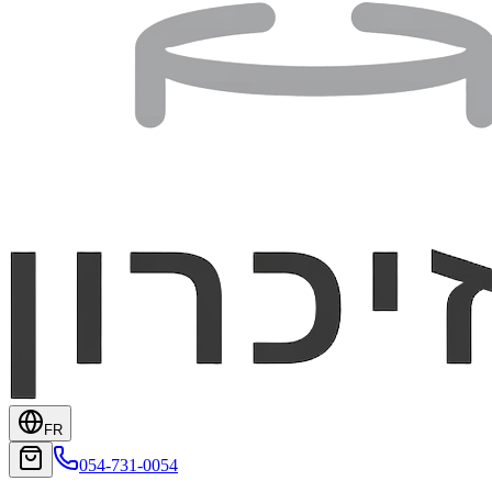
FR
054-731-0054