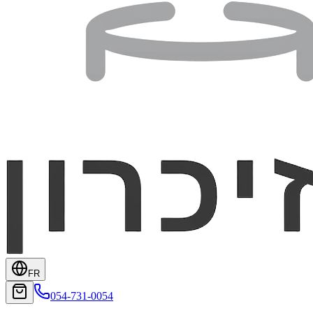
FR
054-731-0054