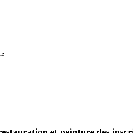
le
restauration et peinture des inscr