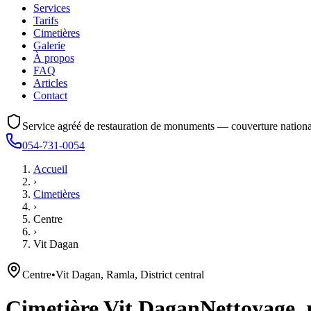
Services
Tarifs
Cimetières
Galerie
À propos
FAQ
Articles
Contact
Service agréé de restauration de monuments — couverture nationa
054-731-0054
Accueil
›
Cimetières
›
Centre
›
Vit Dagan
Centre
•
Vit Dagan, Ramla, District central
Cimetière
Vit Dagan
Nettoyage, 