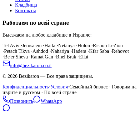
Кладбища
Контакты
Работаем по всей стране
Выезжаем на любое кладбище в Израиле:
Tel Aviv
·
Jerusalem
·
Haifa
·
Netanya
·
Holon
·
Rishon LeZion
·
Petach Tikva
·
Ashdod
·
Nahariya
·
Hadera
·
Kfar Saba
·
Rehovot
·
Be'er Sheva
·
Ramat Gan
·
Bnei Brak
·
Eilat
info@bezikaron.co.il
©
2026
Bezikaron
—
Все права защищены.
Конфиденциальность
·
Условия
·
Семейный бизнес · Говорим на
иврите и русском · По всей стране
Позвонить
WhatsApp