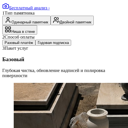
Бесплатный анализ ›
1
Тип памятника
Одинарный памятник
Двойной памятник
Ниша в стене
2
Способ оплаты
Разовый платёж
Годовая подписка
3
Пакет услуг
Базовый
Глубокая чистка, обновление надписей и полировка
поверхности