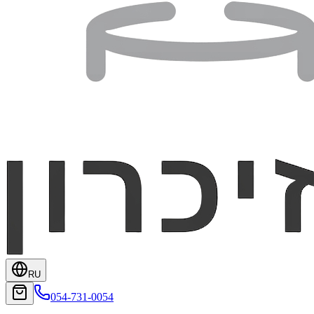
RU
054-731-0054