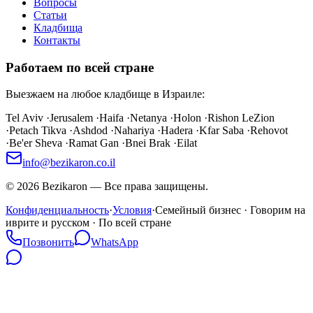
Вопросы
Статьи
Кладбища
Контакты
Работаем по всей стране
Выезжаем на любое кладбище в Израиле:
Tel Aviv
·
Jerusalem
·
Haifa
·
Netanya
·
Holon
·
Rishon LeZion
·
Petach Tikva
·
Ashdod
·
Nahariya
·
Hadera
·
Kfar Saba
·
Rehovot
·
Be'er Sheva
·
Ramat Gan
·
Bnei Brak
·
Eilat
info@bezikaron.co.il
©
2026
Bezikaron
—
Все права защищены.
Конфиденциальность
·
Условия
·
Семейный бизнес · Говорим на
иврите и русском · По всей стране
Позвонить
WhatsApp