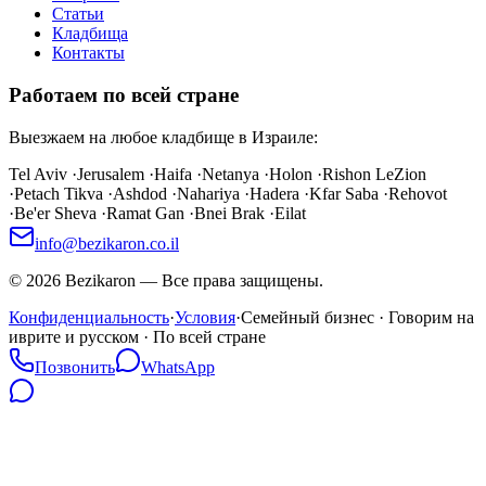
Статьи
Кладбища
Контакты
Работаем по всей стране
Выезжаем на любое кладбище в Израиле:
Tel Aviv
·
Jerusalem
·
Haifa
·
Netanya
·
Holon
·
Rishon LeZion
·
Petach Tikva
·
Ashdod
·
Nahariya
·
Hadera
·
Kfar Saba
·
Rehovot
·
Be'er Sheva
·
Ramat Gan
·
Bnei Brak
·
Eilat
info@bezikaron.co.il
©
2026
Bezikaron
—
Все права защищены.
Конфиденциальность
·
Условия
·
Семейный бизнес · Говорим на
иврите и русском · По всей стране
Позвонить
WhatsApp