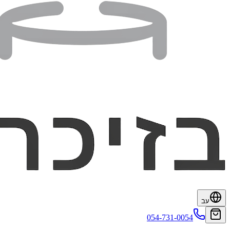
עב
054-731-0054