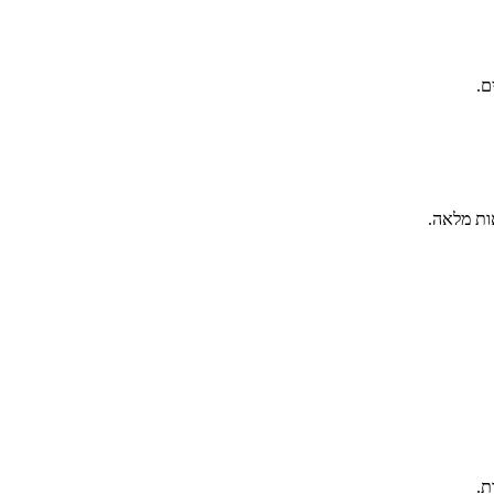
ם.
ות מלאה.
ת.