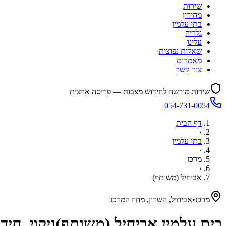
שירות
מחירון
בתי עלמין
גלריה
עלינו
שאלות נפוצות
מאמרים
צור קשר
שירות מורשה לחידוש מצבות — פריסה ארצית
054-731-0054
דף הבית
›
בתי עלמין
›
מרכז
›
אביחיל (משותף)
מרכז
•
אביחיל, השרון, מחוז המרכז
בית עלמין
אביחיל (משותף)
ניקוי, חי