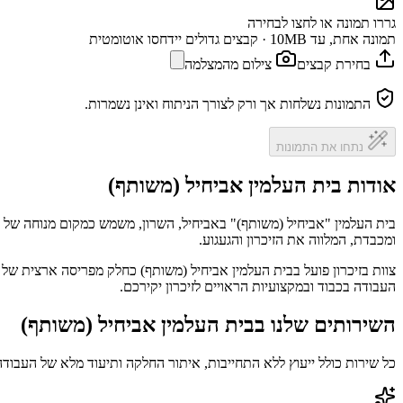
גררו תמונה או לחצו לבחירה
תמונה אחת, עד 10MB · קבצים גדולים יידחסו אוטומטית
בחירת קבצים
צילום מהמצלמה
התמונות נשלחות אך ורק לצורך הניתוח ואינן נשמרות.
נתחו את התמונות
אודות בית העלמין אביחיל (משותף)
בית העלמין "אביחיל (משותף)" באביחיל, השרון, משמש כמקום מנוחה של 
ומכבדת, המלווה את הזיכרון והגעגוע.
צוות בזיכרון פועל בבית העלמין אביחיל (משותף) כחלק מפריסה ארצית של 
העבודה בכבוד ובמקצועיות הראויים לזיכרון יקירכם.
השירותים שלנו בבית העלמין אביחיל (משותף)
כל שירות כולל ייעוץ ללא התחייבות, איתור החלקה ותיעוד מלא של העבודה